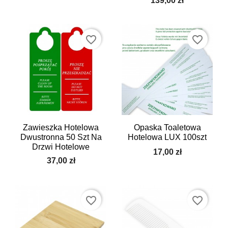
139,00 zł
favorite_border
favorite_border
Zawieszka Hotelowa
Opaska Toaletowa
Dwustronna 50 Szt Na
Hotelowa LUX 100szt
Drzwi Hotelowe
17,00 zł
37,00 zł
favorite_border
favorite_border