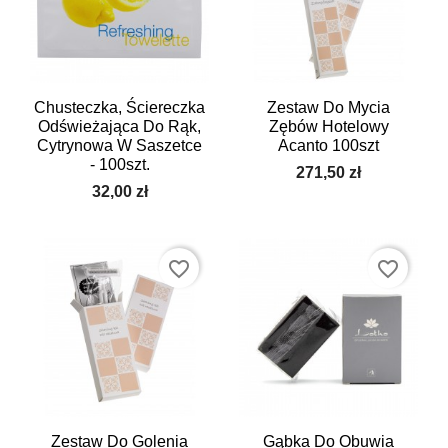
Chusteczka, Ściereczka
Zestaw Do Mycia
Odświeżająca Do Rąk,
Zębów Hotelowy
Cytrynowa W Saszetce
Acanto 100szt
- 100szt.
271,50 zł
32,00 zł
favorite_border
favorite_border
Zestaw Do Golenia
Gąbka Do Obuwia