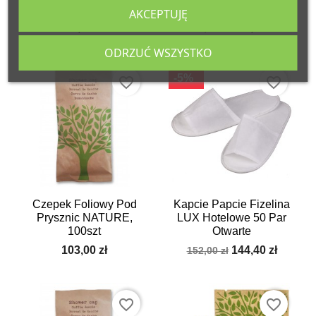
50szt
Otwarte
AKCEPTUJĘ
73,00 zł
280,25 zł
295,00 zł
ODRZUĆ WSZYSTKO
-5%
favorite_border
favorite_border
Czepek Foliowy Pod
Kapcie Papcie Fizelina
Prysznic NATURE,
LUX Hotelowe 50 Par
100szt
Otwarte
103,00 zł
144,40 zł
152,00 zł
favorite_border
favorite_border