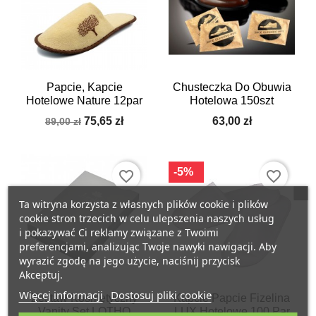
Papcie, Kapcie
Chusteczka Do Obuwia
Hotelowe Nature 12par
Hotelowa 150szt
75,65 zł
63,00 zł
89,00 zł
-5%
favorite_border
favorite_border
Ta witryna korzysta z własnych plików cookie i plików
cookie stron trzecich w celu ulepszenia naszych usług
i pokazywać Ci reklamy związane z Twoimi
preferencjami, analizując Twoje nawyki nawigacji. Aby
wyrazić zgodę na jego użycie, naciśnij przycisk
Akceptuj.
Więcej informacji
Dostosuj pliki cookie
Zestaw Kosmetyczny
Kapcie Papcie Fizelina
Vanity Set LOTHO
LUX Hotelowe 100 Par