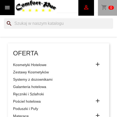
shopping_cart


0
search
OFERTA

Kosmetyki Hotelowe
Zestawy Kosmetyków
Systemy z dozownikami
Galanteria hotelowa
Ręczniki i Szlafroki

Pościel hotelowa
Poduszki i Pufy

Materace