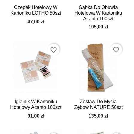
Czepek Hotelowy W
Gąbka Do Obuwia
Kartoniku LOTHO 50szt
Hotelowa W Kartoniku
Acanto 100szt
47,00 zł
105,00 zł
favorite_border
favorite_border
Igielnik W Kartoniku
Zestaw Do Mycia
Hotelowy Acanto 100szt
Zębów NATURE 50szt
91,00 zł
135,00 zł