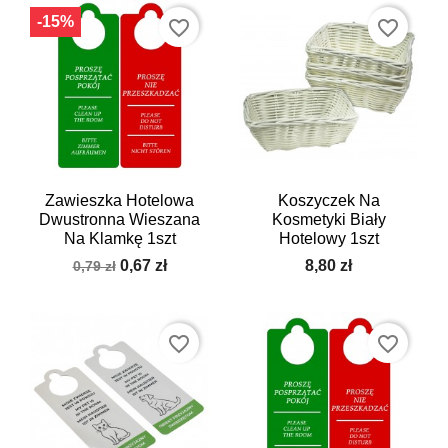
-15%
favorite_border
favorite_border
Zawieszka Hotelowa
Koszyczek Na
Dwustronna Wieszana
Kosmetyki Biały
Na Klamkę 1szt
Hotelowy 1szt
0,67 zł
8,80 zł
0,79 zł
favorite_border
favorite_border