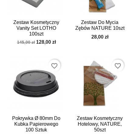
Zestaw Kosmetyczny
Zestaw Do Mycia
Vanity Set LOTHO
Zębów NATURE 10szt
100szt
28,00 zł
128,00 zł
145,00 zł
favorite_border
favorite_border
Pokrywka Ø 80mm Do
Zestaw Kosmetyczny
Kubka Papierowego
Hotelowy, NATURE,
100 Sztuk
50szt