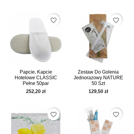
favorite_border
favorite_border
Papcie, Kapcie
Zestaw Do Golenia
Hotelowe CLASSIC
Jednorazowy NATURE
Pełne 50par
50 Szt
252,20 zł
129,50 zł
favorite_border
favorite_border