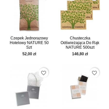
Czepek Jednorazowy
Chusteczka
Hotelowy NATURE 50
Odświeżająca Do Rąk
Szt
NATURE 500szt
52,00 zł
146,80 zł
favorite_border
favorite_border