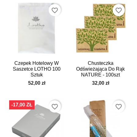
favorite_border
favorite_border
Czepek Hotelowy W
Chusteczka
Saszetce LOTHO 100
Odświeżająca Do Rąk
Sztuk
NATURE - 100szt
52,00 zł
32,00 zł
-17,00 ZŁ
favorite_border
favorite_border