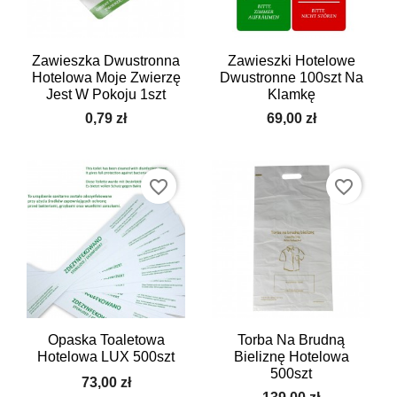
Zawieszka Dwustronna
Zawieszki Hotelowe
Hotelowa Moje Zwierzę
Dwustronne 100szt Na
Jest W Pokoju 1szt
Klamkę
0,79 zł
69,00 zł
favorite_border
favorite_border
Opaska Toaletowa
Torba Na Brudną
Hotelowa LUX 500szt
Bieliznę Hotelowa
500szt
73,00 zł