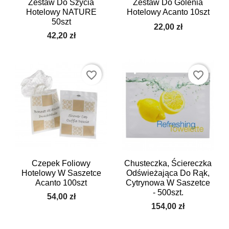
Zestaw Do Szycia
Zestaw Do Golenia
Hotelowy NATURE
Hotelowy Acanto 10szt
50szt
22,00 zł
42,20 zł
favorite_border
favorite_border
Czepek Foliowy
Chusteczka, Ściereczka
Hotelowy W Saszetce
Odświeżająca Do Rąk,
Acanto 100szt
Cytrynowa W Saszetce
- 500szt.
54,00 zł
154,00 zł