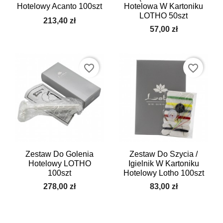
Hotelowy Acanto 100szt
Hotelowa W Kartoniku
LOTHO 50szt
213,40 zł
57,00 zł
favorite_border
favorite_border
Zestaw Do Golenia
Zestaw Do Szycia /
Hotelowy LOTHO
Igielnik W Kartoniku
100szt
Hotelowy Lotho 100szt
278,00 zł
83,00 zł