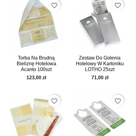
favorite_border
favorite_border
Torba Na Brudną
Zestaw Do Golenia
Bieliznę Hotelowa
Hotelowy W Kartoniku
Acanto 100szt
LOTHO 25szt
123,00 zł
71,00 zł
favorite_border
favorite_border