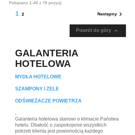
Pokazano 1-48 z 78 pozycji
1

Następny
2

Powrót do góry
GALANTERIA
HOTELOWA
MYDŁA HOTELOWE
SZAMPONY I ŻELE
ODŚWIEŻACZE POWIETRZA
.
Galanteria hotelowa stanowi o klimacie Państwa
hotelu. Dbałość o zaspokojenie wszystkich
potrzeb klienta jest powinnością każdego