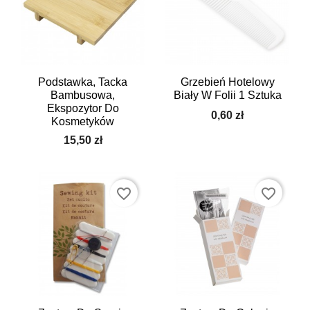
Podstawka, Tacka
Grzebień Hotelowy
Bambusowa,
Biały W Folii 1 Sztuka
Ekspozytor Do
0,60 zł
Kosmetyków
15,50 zł
favorite_border
favorite_border