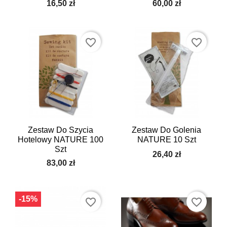
16,50 zł
60,00 zł
favorite_border
favorite_border
Zestaw Do Szycia
Zestaw Do Golenia
Hotelowy NATURE 100
NATURE 10 Szt
Szt
26,40 zł
83,00 zł
-15%
favorite_border
favorite_border