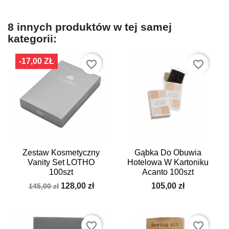
8 innych produktów w tej samej
kategorii:
-17,00 ZŁ
favorite_border
favorite_border
Zestaw Kosmetyczny
Gąbka Do Obuwia
Vanity Set LOTHO
Hotelowa W Kartoniku
100szt
Acanto 100szt
128,00 zł
105,00 zł
145,00 zł
favorite_border
favorite_border