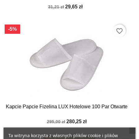
29,65 zł
31,21 zł
-5%
favorite_border
Kapcie Papcie Fizelina LUX Hotelowe 100 Par Otwarte
280,25 zł
295,00 zł
Ta witryna korzysta z własnych plików cookie i plików