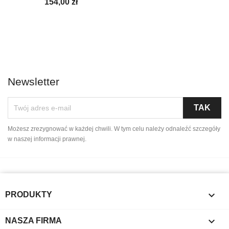
154,00 zł
Newsletter
Możesz zrezygnować w każdej chwili. W tym celu należy odnaleźć szczegóły
w naszej informacji prawnej.

PRODUKTY

NASZA FIRMA