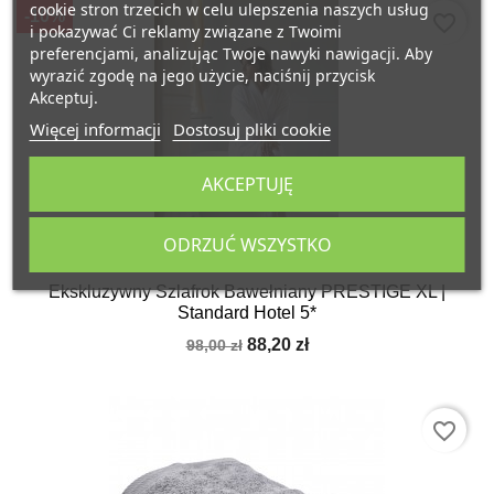
cookie stron trzecich w celu ulepszenia naszych usług
-10%
favorite_border
i pokazywać Ci reklamy związane z Twoimi
preferencjami, analizując Twoje nawyki nawigacji. Aby
wyrazić zgodę na jego użycie, naciśnij przycisk
Akceptuj.
Więcej informacji
Dostosuj pliki cookie
AKCEPTUJĘ
ODRZUĆ WSZYSTKO
Ekskluzywny Szlafrok Bawełniany PRESTIGE XL |
Standard Hotel 5*
88,20 zł
98,00 zł
favorite_border