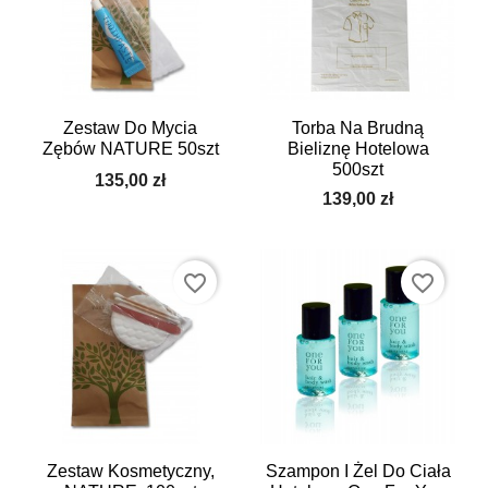
Zestaw Do Mycia
Torba Na Brudną
Zębów NATURE 50szt
Bieliznę Hotelowa
500szt
135,00 zł
139,00 zł
favorite_border
favorite_border
Zestaw Kosmetyczny,
Szampon I Żel Do Ciała