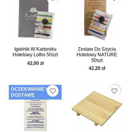
Igielnik W Kartoniku
Zestaw Do Szycia
Hotelowy Lotho 50szt
Hotelowy NATURE
50szt
42,00 zł
42,20 zł
OCZEKIWANIE NA
favorite_border
favorite_border
DOSTAWĘ