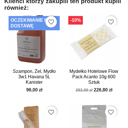
Klienci którzy zakupili ten produkt kupili
również:
OCZEKIWANIE NA
-10%
favorite_border
favorite_border
DOSTAWĘ
Szampon, Żel, Mydło
Mydełko Hotelowe Flow
3w1 Havana 5L
Pack Acanto 10g 600
Kanister
Sztuk
96,00 zł
226,80 zł
252,00 zł
favorite_border
favorite_border