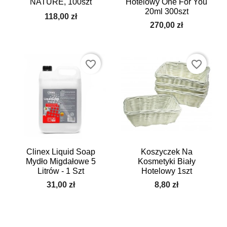
NATURE, 100szt
Hotelowy One For You
20ml 300szt
118,00 zł
270,00 zł
favorite_border
favorite_border
Clinex Liquid Soap
Koszyczek Na
Mydło Migdałowe 5
Kosmetyki Biały
Litrów - 1 Szt
Hotelowy 1szt
31,00 zł
8,80 zł