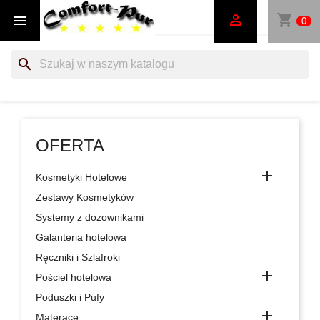
shopping_cart


0
search
OFERTA

Kosmetyki Hotelowe
Zestawy Kosmetyków
Systemy z dozownikami
Galanteria hotelowa
Ręczniki i Szlafroki

Pościel hotelowa
Poduszki i Pufy

Materace