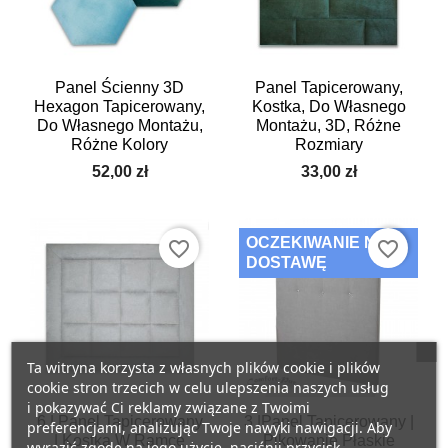
Panel Ścienny 3D
Panel Tapicerowany,
Hexagon Tapicerowany,
Kostka, Do Własnego
Do Własnego Montażu,
Montażu, 3D, Różne
Różne Kolory
Rozmiary
52,00 zł
33,00 zł
OCZEKIWANIE NA
favorite_border
favorite_border
DOSTAWĘ
Ta witryna korzysta z własnych plików cookie i plików
cookie stron trzecich w celu ulepszenia naszych usług
i pokazywać Ci reklamy związane z Twoimi
6 | Panel Tapicerowany
3 |Panel Tapicerowany |
preferencjami, analizując Twoje nawyki nawigacji. Aby
| Kostka W Ramce
Pikowanie Płaskie
wyrazić zgodę na jego użycie, naciśnij przycisk