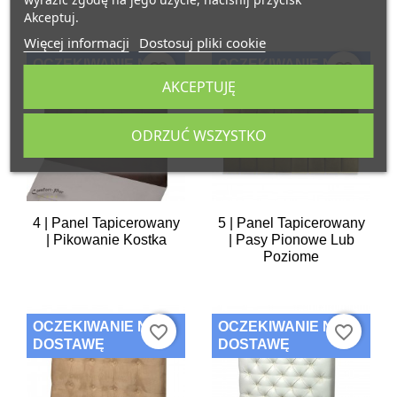
Akceptuj.
Więcej informacji
Dostosuj pliki cookie
OCZEKIWANIE NA
OCZEKIWANIE NA
favorite_border
favorite_border
DOSTAWĘ
DOSTAWĘ
AKCEPTUJĘ
ODRZUĆ WSZYSTKO
4 | Panel Tapicerowany
5 | Panel Tapicerowany
| Pikowanie Kostka
| Pasy Pionowe Lub
Poziome
OCZEKIWANIE NA
OCZEKIWANIE NA
favorite_border
favorite_border
DOSTAWĘ
DOSTAWĘ