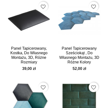
favorite_border
favorite_border
Panel Tapicerowany,
Panel Tapicerowany
Kostka, Do Własnego
Sześciokąt , Do
Montażu, 3D, Różne
Własnego Montażu, 3D
Rozmiary
Różne Kolory
39,00 zł
52,00 zł
favorite_border
favorite_border