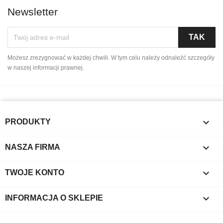
Newsletter
Możesz zrezygnować w każdej chwili. W tym celu należy odnaleźć szczegóły
w naszej informacji prawnej.

PRODUKTY

NASZA FIRMA

TWOJE KONTO
keyboard_arrow_down
INFORMACJA O SKLEPIE