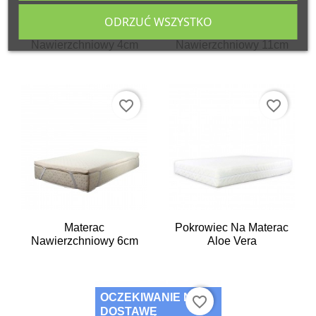
ODRZUĆ WSZYSTKO
Materac
Materac
Nawierzchniowy 4cm
Nawierzchniowy 11cm
favorite_border
favorite_border
Materac
Pokrowiec Na Materac
Nawierzchniowy 6cm
Aloe Vera
OCZEKIWANIE NA
favorite_border
DOSTAWĘ