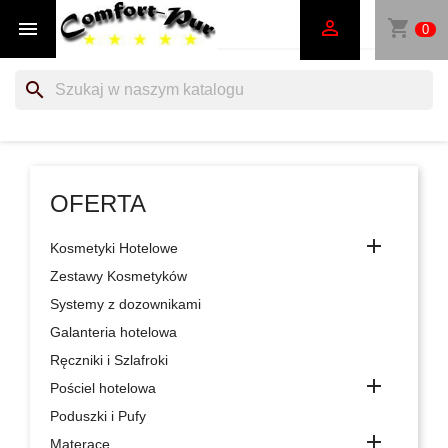
shopping_cart


0
search
OFERTA

Kosmetyki Hotelowe
Zestawy Kosmetyków
Systemy z dozownikami
Galanteria hotelowa
Ręczniki i Szlafroki

Pościel hotelowa
Poduszki i Pufy

Materace