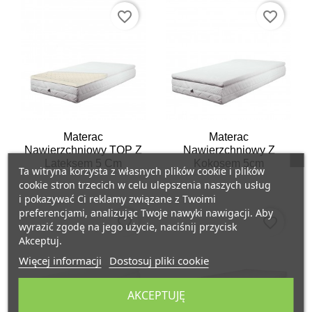
favorite_border
favorite_border
Materac
Materac
Nawierzchniowy TOP Z
Nawierzchniowy Z
Lateksem 5 Cm
Kokosem 5cm
Ta witryna korzysta z własnych plików cookie i plików
cookie stron trzecich w celu ulepszenia naszych usług
i pokazywać Ci reklamy związane z Twoimi
preferencjami, analizując Twoje nawyki nawigacji. Aby
favorite_border
favorite_border
wyrazić zgodę na jego użycie, naciśnij przycisk
Akceptuj.
Więcej informacji
Dostosuj pliki cookie
AKCEPTUJĘ