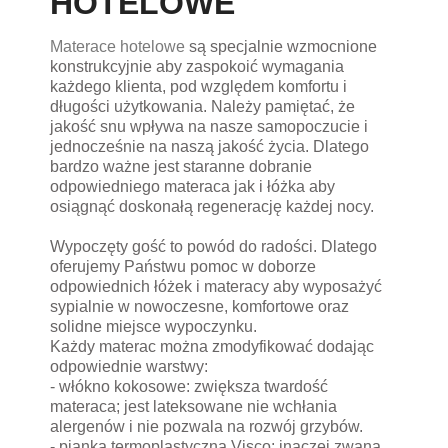
HOTELOWE
Materace hotelowe
są specjalnie wzmocnione
konstrukcyjnie aby zaspokoić wymagania
każdego klienta, pod względem komfortu i
długości użytkowania. Należy pamiętać, że
jakość snu wpływa na nasze samopoczucie i
jednocześnie na naszą jakość życia. Dlatego
bardzo ważne jest staranne dobranie
odpowiedniego materaca jak i łóżka aby
osiągnąć doskonałą regenerację każdej nocy.
Wypoczęty gość to powód do radości. Dlatego
oferujemy Państwu pomoc w doborze
odpowiednich łóżek i materacy aby wyposażyć
sypialnie w nowoczesne, komfortowe oraz
solidne miejsce wypoczynku.
Każdy materac można zmodyfikować dodając
odpowiednie warstwy:
- włókno kokosowe: zwiększa twardość
materaca; jest lateksowane nie wchłania
alergenów i nie pozwala na rozwój grzybów.
- pianka termoplastyczna Visco: inaczej zwana