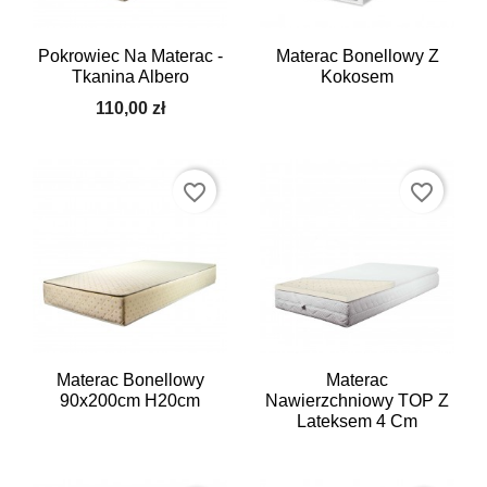
Pokrowiec Na Materac -
Materac Bonellowy Z
Tkanina Albero
Kokosem
110,00 zł
favorite_border
favorite_border
Materac Bonellowy
Materac
90x200cm H20cm
Nawierzchniowy TOP Z
Lateksem 4 Cm