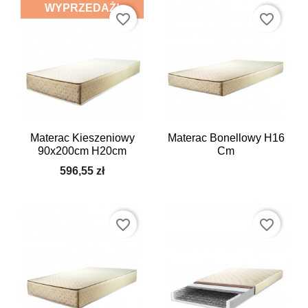
WYPRZEDAŻ!
favorite_border
favorite_border
Materac Kieszeniowy
Materac Bonellowy H16
90x200cm H20cm
Cm
596,55 zł
favorite_border
favorite_border