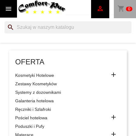
shopping_cart


0
search
OFERTA

Kosmetyki Hotelowe
Zestawy Kosmetyków
Systemy z dozownikami
Galanteria hotelowa
Ręczniki i Szlafroki

Pościel hotelowa
Poduszki i Pufy

Materace