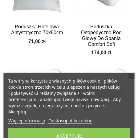
Poduszka Hotelowa
Poduszka
Antystatyczna 70x80cm
Ortopedyczna Pod
Głowę Do Spania
71,00 zł
Comfort Soft
174,00 zł
favorite_border
favorite_border
Ta witryna korzysta z własnych plików cookie i plików
cookie stron trzecich w celu ulepszenia naszych usług
i pokazywać Ci reklamy związane z Twoimi
preferencjami, analizując Twoje nawyki nawigacji. Aby
wyrazić zgodę na jego użycie, naciśnij przycisk
Akceptuj.
Więcej informacji
Dostosuj pliki cookie
Poduszka Do Spania
Poduszka
AKCEPTUJĘ
Pod Głowę
Ortopedyczna Do