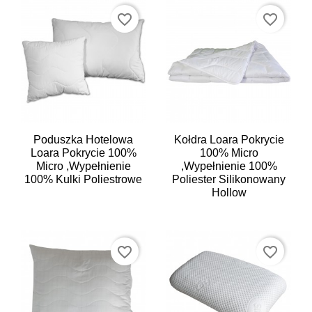
favorite_border
favorite_border
Poduszka Hotelowa
Kołdra Loara Pokrycie
Loara Pokrycie 100%
100% Micro
Micro ,wypełnienie
,wypełnienie 100%
100% Kulki Poliestrowe
Poliester Silikonowany
Hollow
favorite_border
favorite_border