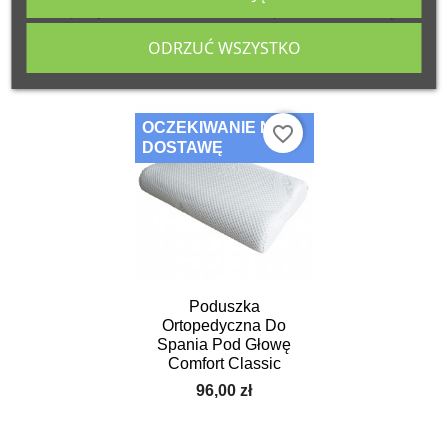
Ortopedyczna Comfort
Spania Pod Głowę
Sleep
Comfort Dream
ODRZUĆ WSZYSTKO
155,00 zł
155,00 zł
OCZEKIWANIE NA
favorite_border
DOSTAWĘ
Poduszka
Ortopedyczna Do
Spania Pod Głowę
Comfort Classic
96,00 zł