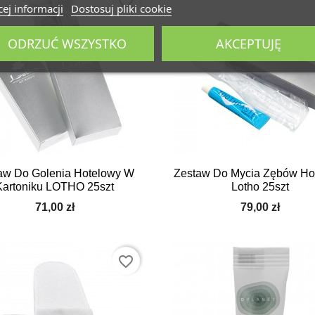
favorite_border
ej informacji
Dostosuj pliki cookie
ODRZUĆ WSZYSTKO
AKCEPTUJĘ


Szybki podgląd
Szybki podgląd
aw Do Golenia Hotelowy W
Zestaw Do Mycia Zębów Ho
Kartoniku LOTHO 25szt
Lotho 25szt
71,00 zł
79,00 zł
favorite_border