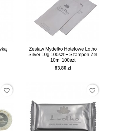

Szybki podgląd
wką
Zestaw Mydełko Hotelowe Lotho
h
Silver 10g 100szt + Szampon-Żel
10ml 100szt
83,80 zł
favorite_border
favorite_border