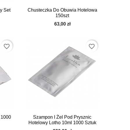

Szybki podgląd
y Set
Chusteczka Do Obuwia Hotelowa
150szt
63,00 zł
favorite_border
favorite_border

Szybki podgląd
 1000
Szampon I Żel Pod Prysznic
Hotelowy Lotho 10ml 1000 Sztuk