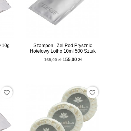

Szybki podgląd
 10g
Szampon I Żel Pod Prysznic
Hotelowy Lotho 10ml 500 Sztuk
155,00 zł
165,00 zł
favorite_border
favorite_border