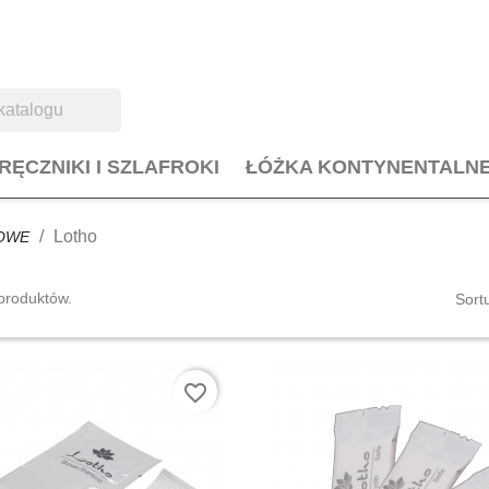
RĘCZNIKI I SZLAFROKI
ŁÓŻKA KONTYNENTALN
Lotho
OWE
produktów.
Sort
favorite_border