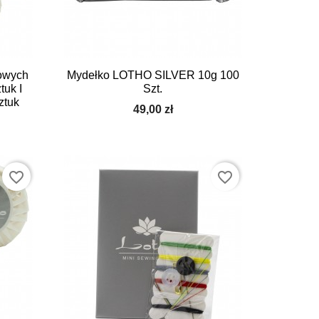

Szybki podgląd
owych
Mydełko LOTHO SILVER 10g 100
tuk I
Szt.
ztuk
49,00 zł
favorite_border
favorite_border