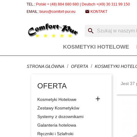
TEL.:
Polski + (48) 884 680 680 | Deutsch +(49) 30 311 99 150
email
EMAIL:
biuro@comfort-pur.eu
KONTAKT
search
KOSMETYKI HOTELOWE
STRONA GŁÓWNA
OFERTA
KOSMETYKI HOTEL
Jest 37 
OFERTA

Kosmetyki Hotelowe
Zestawy Kosmetyków
Systemy z dozownikami
Galanteria hotelowa
Ręczniki i Szlafroki