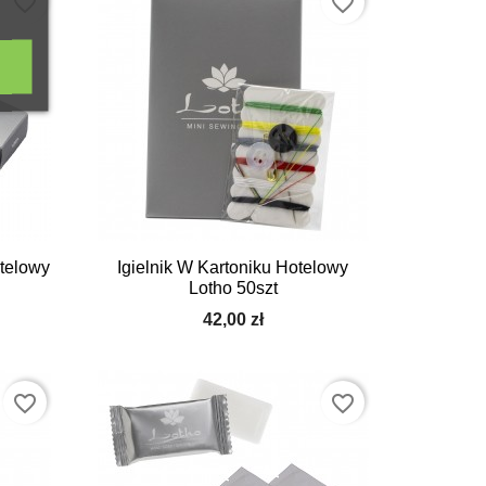
favorite_border
favorite_border

Szybki podgląd
telowy
Igielnik W Kartoniku Hotelowy
Lotho 50szt
42,00 zł
favorite_border
favorite_border