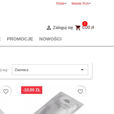


Polski
Waluta:
PLN
0

shopping_cart
Zaloguj się
0,00 zł
E
PROMOCJE
NOWOŚCI

uj wg:
Zaznacz
-10,00 ZŁ
favorite_border
favorite_border