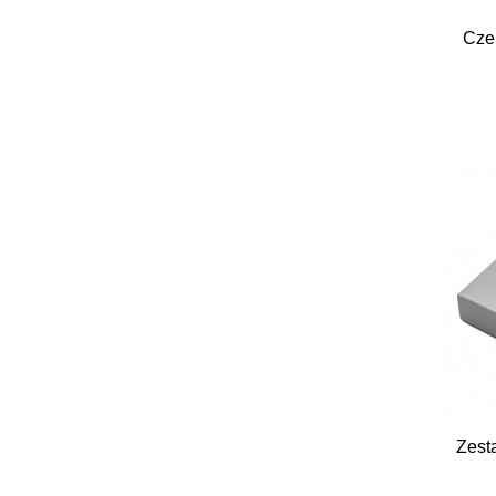
Cze
Zest