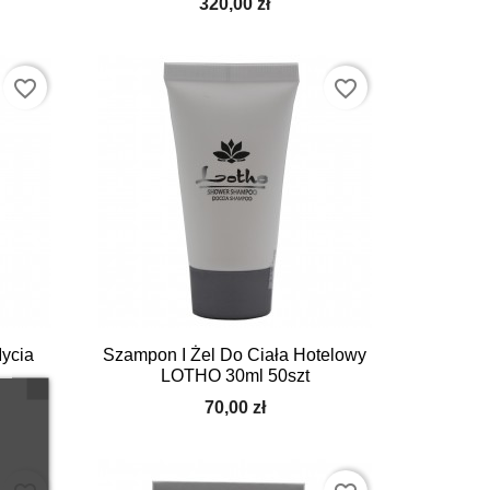
320,00 zł
favorite_border
favorite_border

Szybki podgląd
Mycia
Szampon I Żel Do Ciała Hotelowy
LOTHO 30ml 50szt
70,00 zł