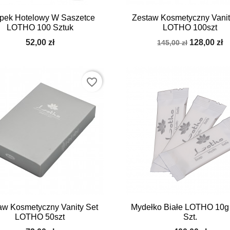


Szybki podgląd
Szybki podgląd
pek Hotelowy W Saszetce
Zestaw Kosmetyczny Vanit
LOTHO 100 Sztuk
LOTHO 100szt
52,00 zł
128,00 zł
145,00 zł
favorite_border


Szybki podgląd
Szybki podgląd
aw Kosmetyczny Vanity Set
Mydełko Białe LOTHO 10g
LOTHO 50szt
Szt.