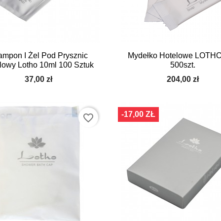


Szybki podgląd
Szybki podgląd
ampon I Żel Pod Prysznic
Mydełko Hotelowe LOTHO
lowy Lotho 10ml 100 Sztuk
500szt.
37,00 zł
204,00 zł
-17,00 ZŁ
favorite_border