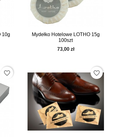

Szybki podgląd
 10g
Mydełko Hotelowe LOTHO 15g
100szt
73,00 zł
favorite_border
favorite_border