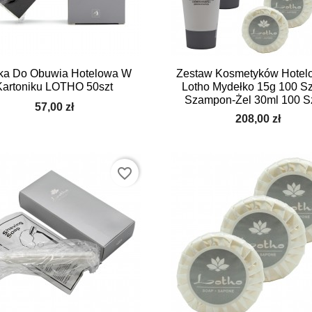


Szybki podgląd
Szybki podgląd
ka Do Obuwia Hotelowa W
Zestaw Kosmetyków Hotel
Kartoniku LOTHO 50szt
Lotho Mydełko 15g 100 Sz
Szampon-Żel 30ml 100 S
57,00 zł
208,00 zł
favorite_border