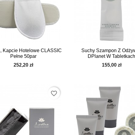


Szybki podgląd
Szybki podgląd
, Kapcie Hotelowe CLASSIC
Suchy Szampon Z Odży
Pełne 50par
DPlanet W Tabletkac
252,20 zł
155,00 zł
favorite_border