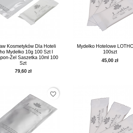


Szybki podgląd
Szybki podgląd
aw Kosmetyków Dla Hoteli
Mydełko Hotelowe LOTHO
ho Mydełko 10g 100 Szt I
100szt
pon-Żel Saszetka 10ml 100
45,00 zł
Szt
79,60 zł
favorite_border