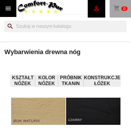
shopping_cart


0
search
Wybarwienia drewna nóg
KSZTAŁT
KOLOR
PRÓBNIK
KONSTRUKCJE
NÓŻEK
NÓŻEK
TKANIN
ŁÓŻEK