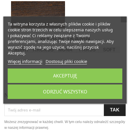
Ta witryna korzysta z własnych plików cookie i plików
cookie stron trzecich w celu ulepszenia naszych usług
i pokazywać Ci reklamy związane z Twoimi
WYBÓR TKANIN
preferencjami, analizując Twoje nawyki nawigacji. Aby
wyrazić zgodę na jego użycie, naciśnij przycisk
AURA
KRONOS
MUNA
PAROS
SOFT
Akceptuj.
Więcej informacji
Dostosuj pliki cookie
AKCEPTUJĘ
ODRZUĆ WSZYSTKO
Newsletter
Możesz zrezygnować w każdej chwili. W tym celu należy odnaleźć szczegóły
w naszej informacji prawnej.