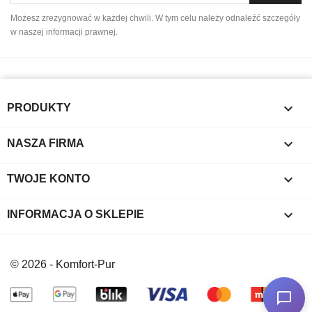
Możesz zrezygnować w każdej chwili. W tym celu należy odnaleźć szczegóły
w naszej informacji prawnej.

PRODUKTY

NASZA FIRMA

TWOJE KONTO
keyboard_arrow_down
INFORMACJA O SKLEPIE
© 2026 - Komfort-Pur