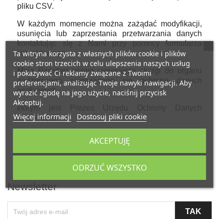
pliku CSV.
W każdym momencie można zażądać modyfikacji,
usunięcia lub zaprzestania przetwarzania danych
kontaktując się z Nami przy pomocy formularza
Ta witryna korzysta z własnych plików cookie i plików
kontaktowego
cookie stron trzecich w celu ulepszenia naszych usług
Mają Państwo prawo wniesienia skargi do organu
i pokazywać Ci reklamy związane z Twoimi
nadzorczego zajmującego się ochroną danych
preferencjami, analizując Twoje nawyki nawigacji. Aby
osobowych,
wyrazić zgodę na jego użycie, naciśnij przycisk
Akceptuj.
którym jest Prezes Urzędu Ochrony Danych
Więcej informacji
Dostosuj pliki cookie
Osobowych
AKCEPTUJĘ
ODRZUĆ WSZYSTKO
Newsletter