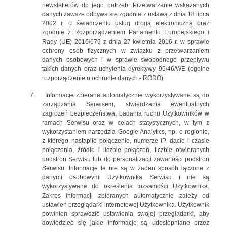
newsletterów do jego potrzeb. Przetwarzanie wskazanych
danych zawsze odbywa się zgodnie z ustawą z dnia 18 lipca
2002 r. o świadczeniu usług drogą elektroniczną oraz
zgodnie z Rozporządzeniem Parlamentu Europejskiego i
Rady (UE) 2016/679 z dnia 27 kwietnia 2016 r. w sprawie
ochrony osób fizycznych w związku z przetwarzaniem
danych osobowych i w sprawie swobodnego przepływu
takich danych oraz uchylenia dyrektywy 95/46/WE (ogólne
rozporządzenie o ochronie danych - RODO).
7.
Informacje zbierane automatycznie wykorzystywane są do
zarządzania Serwisem, stwierdzania ewentualnych
zagrożeń bezpieczeństwa, badania ruchu Użytkowników w
ramach Serwisu oraz w celach statystycznych, w tym z
wykorzystaniem narzędzia Google Analytics, np. o regionie,
z którego nastąpiło połączenie, numerze IP, dacie i czasie
połączenia, źródle i liczbie połączeń, liczbie otwieranych
podstron Serwisu lub do personalizacji zawartości podstron
Serwisu. Informacje te nie są w żaden sposób łączone z
danymi osobowymi Użytkownika Serwisu i nie są
wykorzystywane do określenia tożsamości Użytkownika.
Zakres informacji zbieranych automatycznie zależy od
ustawień przeglądarki internetowej Użytkownika. Użytkownik
powinien sprawdzić ustawienia swojej przeglądarki, aby
dowiedzieć się jakie informacje są udostępniane przez