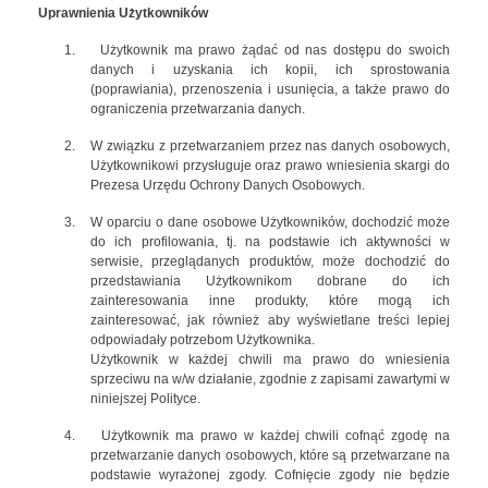
Uprawnienia Użytkowników
1.
Użytkownik ma prawo żądać od nas dostępu do swoich
danych i uzyskania ich kopii, ich sprostowania
(poprawiania), przenoszenia i usunięcia, a także prawo do
ograniczenia przetwarzania danych.
2.
W związku z przetwarzaniem przez nas danych osobowych,
Użytkownikowi przysługuje oraz prawo wniesienia skargi do
Prezesa Urzędu Ochrony Danych Osobowych.
3.
W oparciu o dane osobowe Użytkowników, dochodzić może
do ich profilowania, tj. na podstawie ich aktywności w
serwisie, przeglądanych produktów, może dochodzić do
przedstawiania Użytkownikom dobrane do ich
zainteresowania inne produkty, które mogą ich
zainteresować, jak również aby wyświetlane treści lepiej
odpowiadały potrzebom Użytkownika.
Użytkownik w każdej chwili ma prawo do wniesienia
sprzeciwu na w/w działanie, zgodnie z zapisami zawartymi w
niniejszej Polityce.
4.
Użytkownik ma prawo w każdej chwili cofnąć zgodę na
przetwarzanie danych osobowych, które są przetwarzane na
podstawie wyrażonej zgody. Cofnięcie zgody nie będzie