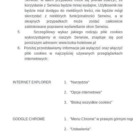
Serwisu. W takim przypadku może się jednak zdarzyć, że
korzystanie z Serwisu będzie mniej wydajne, Użytkownik nie
będzie miał dostępu do niektórych treści, nie będzie mógł
skorzystać z niektórych funkcjonalności Serwisu, a w
skrajnych przypadkach może zostać całkowicie
zablokowane poprawne wyświetlanie stron Serwisu.
5.
Szczegółowy wykaz jakiego rodzaju pliki cookies
wykorzystujemy w naszym Serwisie, znajduje się pod
poniższym adresem: www.lozka-hotelowe.pl
6.
Poniżej przedstawiamy informacje jak wyłączyć oraz włączyć
pliki cookies w najczęściej używanych przeglądarkach
internetowych:
INTERNET EXPLORER
1.
"Narzędzia"
2.
"Opcje internetowe"
3.
"Blokuj wszystkie cookies"
GOOGLE CHROME
1.
"Menu Chrome" w prawym górnym rog
2.
"Ustawienia"