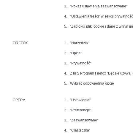
3.
"Pokaż ustawienia zaawansowane"
4.
"Ustawienia treści" w sekcji prywatność
5.
"Zablokuj pliki cookie i dane z witryn in
FIREFOX
1.
"Narzędzia"
2.
"Opcje"
3.
"Prywatność"
4.
Z listy Program Firefox "Będzie używał
5.
Wybrać odpowiednią opcję
OPERA
1.
"Ustawienia"
2.
"Preferencje"
3.
"Zaawansowane"
4.
"Ciasteczka"