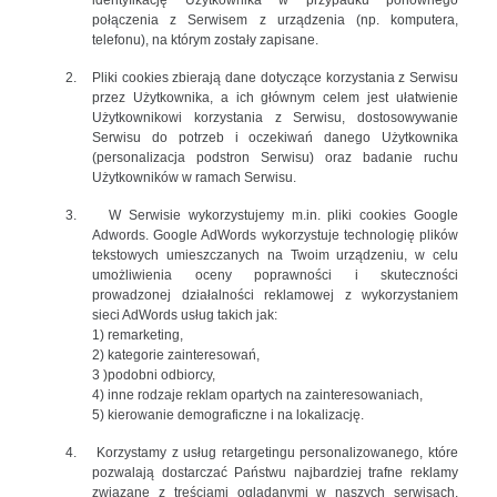
identyfikację Użytkownika w przypadku ponownego
połączenia z Serwisem z urządzenia (np. komputera,
telefonu), na którym zostały zapisane.
2.
Pliki cookies zbierają dane dotyczące korzystania z Serwisu
przez Użytkownika, a ich głównym celem jest ułatwienie
Użytkownikowi korzystania z Serwisu, dostosowywanie
Serwisu do potrzeb i oczekiwań danego Użytkownika
(personalizacja podstron Serwisu) oraz badanie ruchu
Użytkowników w ramach Serwisu.
3.
W Serwisie wykorzystujemy
m.in
. pliki cookies Google
Adwords. Google AdWords wykorzystuje technologię plików
tekstowych umieszczanych na Twoim urządzeniu, w celu
umożliwienia oceny poprawności i skuteczności
prowadzonej działalności reklamowej z wykorzystaniem
sieci AdWords usług takich jak:
1) remarketing,
2) kategorie zainteresowań,
3 )podobni odbiorcy,
4) inne rodzaje reklam opartych na zainteresowaniach,
5) kierowanie demograficzne i na lokalizację.
4.
Korzystamy z usług retargetingu personalizowanego, które
pozwalają dostarczać Państwu najbardziej trafne reklamy
związane z treściami oglądanymi w naszych serwisach.