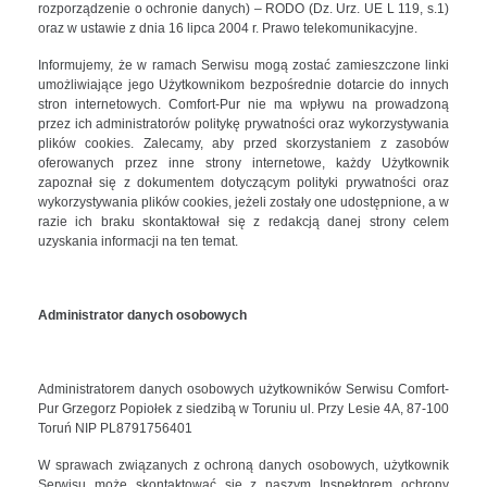
rozporządzenie o ochronie danych) – RODO (Dz. Urz. UE L 119, s.1)
oraz w ustawie z dnia 16 lipca 2004 r. Prawo telekomunikacyjne.
Informujemy, że w ramach Serwisu mogą zostać zamieszczone linki
umożliwiające jego Użytkownikom bezpośrednie dotarcie do innych
stron internetowych. Comfort-Pur nie ma wpływu na prowadzoną
przez ich administratorów politykę prywatności oraz wykorzystywania
plików cookies. Zalecamy, aby przed skorzystaniem z zasobów
oferowanych przez inne strony internetowe, każdy Użytkownik
zapoznał się z dokumentem dotyczącym polityki prywatności oraz
wykorzystywania plików cookies, jeżeli zostały one udostępnione, a w
razie ich braku skontaktował się z redakcją danej strony celem
uzyskania informacji na ten temat.
Administrator danych osobowych
Administratorem danych osobowych użytkowników Serwisu Comfort-
Pur Grzegorz Popiołek z siedzibą w Toruniu ul. Przy Lesie 4A, 87-100
Toruń NIP PL8791756401
W sprawach związanych z ochroną danych osobowych, użytkownik
Serwisu może skontaktować się z naszym Inspektorem ochrony