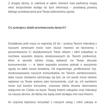
Z drugiej strony, w zakresie w jakim również nasi partnerzy mogą
mieć bezpośredni dostęp do tych informacji – podstawą prawną
takiego przetwarzania jest Twoja dobrowolna zgoda.
Co zyskujesz dzięki przetwarzaniu danych?
Dodatkowo jeśli masz co najmniej 18 lat – analiza Twoich interakcji z
naszymi serwisami może nam służyć również do tworzenia i
prezentowania Ci dedykowanych Tobie reklam i ofert (rabatów) w
możliwie wysokim stopniu dostosowanych do Twoich preferencji,
które w sposób istotny mogą wpływać na Twoje decyzje
konsumenckie –– w takim wypadku prosimy jednak o wyrażenie
zgody na takie nasze działania. Od regularnego „profilowania” (np.
dostosowywania naszych komunikatów do Twoich zainteresowań),
takie nasze działania odróżniają się tym, że ich wynik może istotnie
wpływać na Twoje wybory jako konsumenta, czyli np. ich wynikiem
może być bardzo korzystna, czasowa oferta obuwia skierowana
wyłącznie do Ciebie na bazie Twojej historii zakupów oraz interakcji
na naszej stronie, do której nie będą mieli dostępu inni nasi Klienci.
Im częściej będziesz korzystać z naszych usług i robić zakupy w