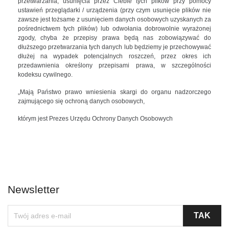
przetwarzania, usunięcia przez Ciebie tych plików przy pomocy
ustawień przeglądarki / urządzenia (przy czym usunięcie plików nie
zawsze jest tożsame z usunięciem danych osobowych uzyskanych za
pośrednictwem tych plików) lub odwołania dobrowolnie wyrażonej
zgody, chyba że przepisy prawa będą nas zobowiązywać do
dłuższego przetwarzania tych danych lub będziemy je przechowywać
dłużej na wypadek potencjalnych roszczeń, przez okres ich
przedawnienia określony przepisami prawa, w szczególności
kodeksu cywilnego.
„Mają Państwo prawo wniesienia skargi do organu nadzorczego
zajmującego się ochroną danych osobowych,
którym jest Prezes Urzędu Ochrony Danych Osobowych
Newsletter