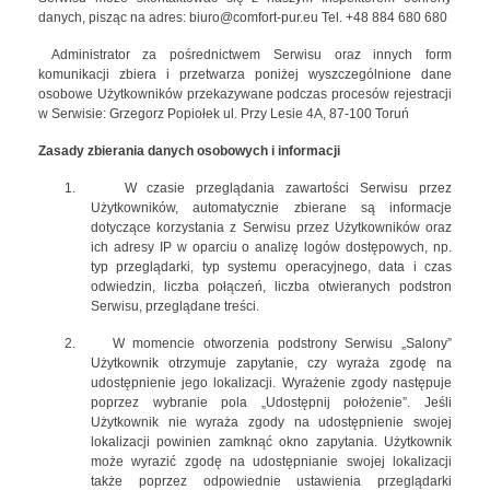
danych, pisząc na adres: biuro@comfort-pur.eu Tel. +48 884 680 680
Administrator za pośrednictwem Serwisu oraz innych form
komunikacji zbiera i przetwarza poniżej
wyszczególnione dane
osobowe Użytkowników przekazywane podczas procesów rejestracji
w Serwisie:
Grzegorz Popiołek ul. Przy Lesie 4A, 87-100 Toruń
Zasady zbierania danych osobowych i informacji
1.
W czasie przeglądania zawartości Serwisu przez
Użytkowników, automatycznie zbierane są informacje
dotyczące korzystania z Serwisu przez Użytkowników oraz
ich adresy IP w oparciu o analizę logów dostępowych, np.
typ przeglądarki, typ systemu operacyjnego, data i czas
odwiedzin, liczba połączeń, liczba otwieranych podstron
Serwisu, przeglądane treści.
2.
W momencie otworzenia podstrony Serwisu „Salony”
Użytkownik otrzymuje zapytanie, czy wyraża zgodę na
udostępnienie jego lokalizacji. Wyrażenie zgody następuje
poprzez wybranie pola „Udostępnij położenie”. Jeśli
Użytkownik nie wyraża zgody na udostępnienie swojej
lokalizacji powinien zamknąć okno zapytania. Użytkownik
może wyrazić zgodę na udostępnianie swojej lokalizacji
także poprzez odpowiednie ustawienia przeglądarki