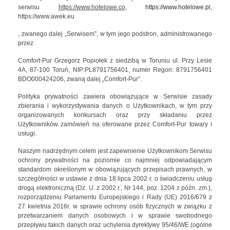
serwisu
https://www.hotelowe.co,
https://www.hotelowe.pl
,
https://www.awek.eu
, zwanego dalej „Serwisem”, w tym jego podstron, administrowanego
przez
Comfort-Pur Grzegorz Popiołek z siedzibą w Toruniu ul. Przy Lesie
4A, 87-100 Toruń, NIP:PL8791756401, numer Regon: 8791756401
BDO000424206, zwaną dalej „Comfort-Pur”.
Polityka prywatności zawiera obowiązujące w Serwisie zasady
zbierania i wykorzystywania danych o Użytkownikach, w tym przy
organizowanych konkursach oraz przy składaniu przez
Użytkowników zamówień na oferowane przez Comfort-Pur towary i
usługi.
Naszym nadrzędnym celem jest zapewnienie Użytkownikom Serwisu
ochrony prywatności na poziomie co najmniej odpowiadającym
standardom określonym w obowiązujących przepisach prawnych, w
szczególności w ustawie z dnia 18 lipca 2002 r. o świadczeniu usług
drogą elektroniczną (Dz. U. z 2002 r., Nr 144, poz. 1204 z późn. zm.),
rozporządzeniu Parlamentu Europejskiego i Rady (UE) 2016/679 z
27 kwietnia 2016r. w sprawie ochrony osób fizycznych w związku z
przetwarzaniem danych osobowych i w sprawie swobodnego
przepływu takich danych oraz uchylenia dyrektywy 95/46/WE (ogólne