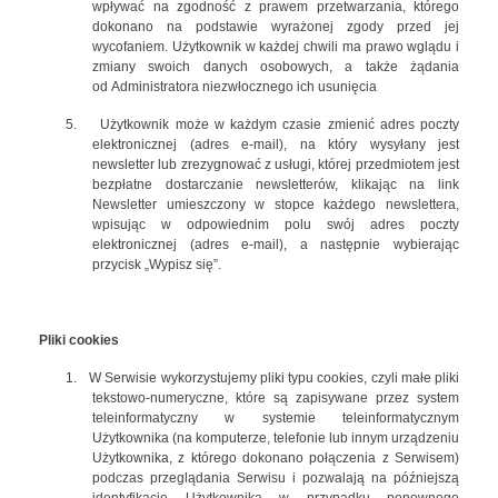
wpływać na zgodność z prawem przetwarzania, którego
dokonano na podstawie wyrażonej zgody przed jej
wycofaniem.
Użytkownik w każdej chwili ma prawo wglądu i
zmiany swoich danych osobowych, a także żądania
od
Administratora niezwłocznego ich usunięcia
5.
Użytkownik może w każdym czasie zmienić adres poczty
elektronicznej (adres e-mail), na który wysyłany jest
newsletter lub zrezygnować z usługi, której przedmiotem jest
bezpłatne dostarczanie newsletterów, klikając na link
Newsletter umieszczony w stopce każdego newslettera,
wpisując w odpowiednim polu swój adres poczty
elektronicznej (adres e-mail), a następnie wybierając
przycisk „Wypisz się”.
Pliki cookies
1.
W Serwisie wykorzystujemy pliki typu cookies, czyli małe pliki
tekstowo-numeryczne, które są zapisywane przez system
teleinformatyczny w systemie teleinformatycznym
Użytkownika (na komputerze, telefonie lub innym urządzeniu
Użytkownika, z którego dokonano połączenia z Serwisem)
podczas przeglądania Serwisu i pozwalają na późniejszą