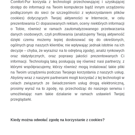
Comfort-Pur korzysta z technologii przechowującej i uzyskującej
dostęp do informacji na Twoim komputerze bądź innym urządzeniu
podłączonym do sieci (w szczególności z wykorzystaniem plików
cookies) dotyczących Twojej aktywności w Internecie, w celu
prezentowania Ci dopasowanych reklam, oceny niektórych informacji
o Tobie, również w ramach zautomatyzowanego przetwarzania
danych osobowych, czyli profilowania (analizujemy Twoją aktywność
dzięki czemu możemy lepiej dostosować się do określonych,
ogólnych grup naszych klientów, nie wpływając jednak istotnie na ich
decyzje – chyba, że wyrazisz na to odrębną zgodę), analiz rynkowych
oraz statystycznych, oraz poprawy jakości prezentowanych Ci
informacji. Technologią taką posługują się również nasi partnerzy, z
którymi współpracujemy, którzy również mogą instalować takie pliki
na Twoim urządzeniu podczas Twojego korzystania z naszych usług.
Abyśmy wraz z naszymi partnerami mogli korzystać z tej technologii w
celach związanych ze świadczeniem usług drogą elektroniczną,
prosimy wyraź na to zgodę, np. przechodząc do naszego serwisu i
umożliwiając nam takie działanie w ramach ustawień Twojej
przeglądarki.
Kiedy można odwołać zgodę na korzystanie z cookies?