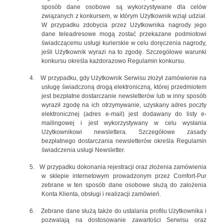
sposób dane osobowe są wykorzystywane dla celów
związanych z konkursem, w którym Użytkownik wziął udział.
W przypadku zdobycia przez Użytkownika nagrody jego
dane teleadresowe mogą zostać przekazane podmiotowi
świadczącemu usługi kurierskie w celu doręczenia nagrody,
jeśli Użytkownik wyrazi na to zgodę. Szczegółowe warunki
konkursu określa każdorazowo Regulamin konkursu.
4.
W przypadku, gdy Użytkownik Serwisu złożył zamówienie na
usługę świadczoną drogą elektroniczną, której przedmiotem
jest bezpłatne dostarczanie newsletterów lub w inny sposób
wyraził zgodę na ich otrzymywanie, uzyskany adres poczty
elektronicznej (adres e-mail) jest dodawany do listy e-
mailingowej i jest wykorzystywany w celu wysłania
Użytkownikowi newslettera. Szczegółowe zasady
bezpłatnego dostarczania newsletterów określa Regulamin
świadczenia usługi Newsletter.
5.
W przypadku dokonania rejestracji oraz złożenia zamówienia
w sklepie internetowym prowadzonym przez Comfort-Pur
zebrane w ten sposób dane osobowe służą do założenia
Konta Klienta, obsługi i realizacji zamówień.
6.
Zebrane dane służą także do ustalania profilu Użytkownika i
pozwalają na dostosowanie zawartości Serwisu oraz