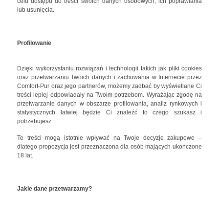
celu dostępu do treści swoich danych osobowych, ich poprawiania
lub usunięcia.
Profilowanie
Dzięki wykorzystaniu rozwiązań i technologii takich jak pliki cookies
oraz przetwarzaniu Twoich danych i zachowania w Internecie przez
Comfort-Pur oraz jego partnerów, możemy zadbać by wyświetlane Ci
treści lepiej odpowiadały na Twoim potrzebom. Wyrażając zgodę na
przetwarzanie danych w obszarze profilowania, analiz rynkowych i
statystycznych łatwiej będzie Ci znaleźć to czego szukasz i
potrzebujesz.
Te treści mogą istotnie wpływać na Twoje decyzje zakupowe –
dlatego propozycja jest przeznaczona dla osób mających ukończone
18 lat.
Jakie dane przetwarzamy?