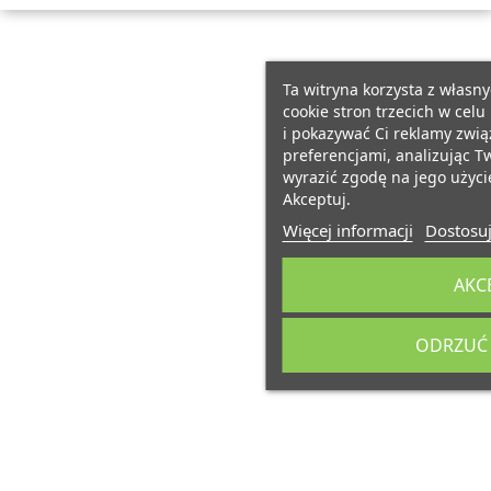
Ta witryna korzysta z własny
cookie stron trzecich w cel
i pokazywać Ci reklamy zwi
preferencjami, analizując T
wyrazić zgodę na jego użycie
Akceptuj.
Więcej informacji
Dostosuj
AKC
ODRZUĆ