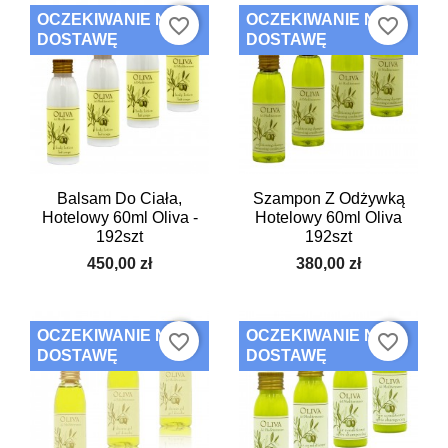
OCZEKIWANIE NA
OCZEKIWANIE NA
favorite_border
favorite_border
DOSTAWĘ
DOSTAWĘ
Balsam Do Ciała,
Szampon Z Odżywką
Hotelowy 60ml Oliva -
Hotelowy 60ml Oliva
192szt
192szt
450,00 zł
380,00 zł
OCZEKIWANIE NA
OCZEKIWANIE NA
favorite_border
favorite_border
DOSTAWĘ
DOSTAWĘ