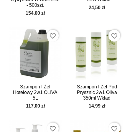
- 500szt.
24,50 zł
154,00 zł
favorite_border
favorite_border
Szampon I Żel
Szampon I Żel Pod
Hotelowy 2w1 OLIVA
Prysznic 2w1 Oliva
5L
350ml Wkład
117,00 zł
14,99 zł
favorite_border
favorite_border