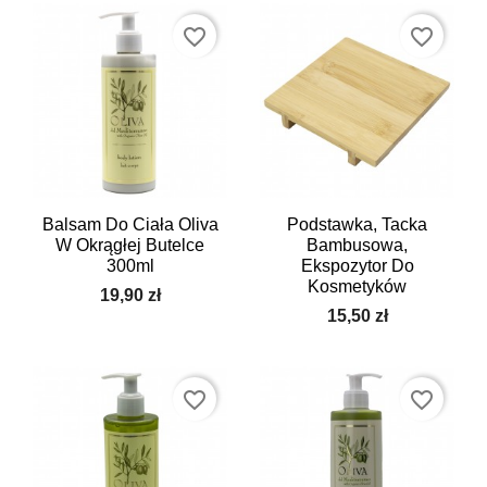
favorite_border
favorite_border
Balsam Do Ciała Oliva
Podstawka, Tacka
W Okrągłej Butelce
Bambusowa,
300ml
Ekspozytor Do
Kosmetyków
19,90 zł
15,50 zł
favorite_border
favorite_border