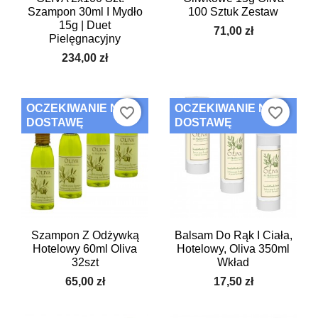
Szampon 30ml I Mydło
100 Sztuk Zestaw
15g | Duet
71,00 zł
Pielęgnacyjny
234,00 zł
OCZEKIWANIE NA
OCZEKIWANIE NA
favorite_border
favorite_border
DOSTAWĘ
DOSTAWĘ
Szampon Z Odżywką
Balsam Do Rąk I Ciała,
Hotelowy 60ml Oliva
Hotelowy, Oliva 350ml
32szt
Wkład
65,00 zł
17,50 zł