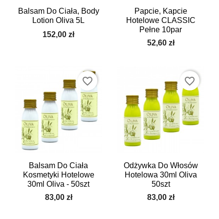
Balsam Do Ciała, Body
Papcie, Kapcie
Lotion Oliva 5L
Hotelowe CLASSIC
Pełne 10par
152,00 zł
52,60 zł
favorite_border
favorite_border
Balsam Do Ciała
Odżywka Do Włosów
Kosmetyki Hotelowe
Hotelowa 30ml Oliva
30ml Oliva - 50szt
50szt
83,00 zł
83,00 zł