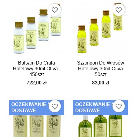
favorite_border
favorite_border
Balsam Do Ciała
Szampon Do Włosów
Hotelowy 30ml Oliva -
Hotelowy 30ml Oliva
450szt
50szt
722,00 zł
83,00 zł
OCZEKIWANIE NA
OCZEKIWANIE NA
favorite_border
favorite_border
DOSTAWĘ
DOSTAWĘ