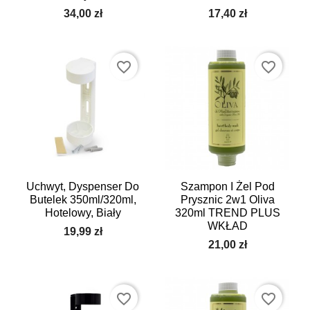
34,00 zł
17,40 zł
favorite_border
favorite_border
Uchwyt, Dyspenser Do
Szampon I Żel Pod
Butelek 350ml/320ml,
Prysznic 2w1 Oliva
Hotelowy, Biały
320ml TREND PLUS
WKŁAD
19,99 zł
21,00 zł
favorite_border
favorite_border