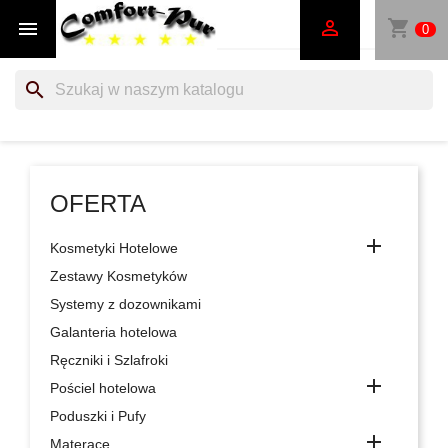
shopping_cart


0
search
OFERTA

Kosmetyki Hotelowe
Zestawy Kosmetyków
Systemy z dozownikami
Galanteria hotelowa
Ręczniki i Szlafroki

Pościel hotelowa
Poduszki i Pufy

Materace