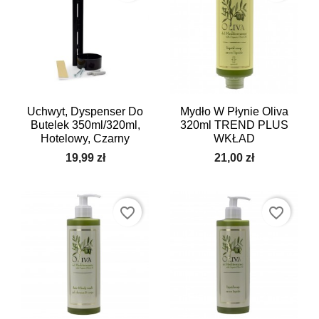
Uchwyt, Dyspenser Do
Mydło W Płynie Oliva
Butelek 350ml/320ml,
320ml TREND PLUS
Hotelowy, Czarny
WKŁAD
19,99 zł
21,00 zł
favorite_border
favorite_border