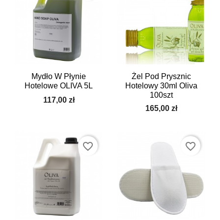
Mydło W Płynie
Żel Pod Prysznic
Hotelowe OLIVA 5L
Hotelowy 30ml Oliva
100szt
117,00 zł
165,00 zł
favorite_border
favorite_border