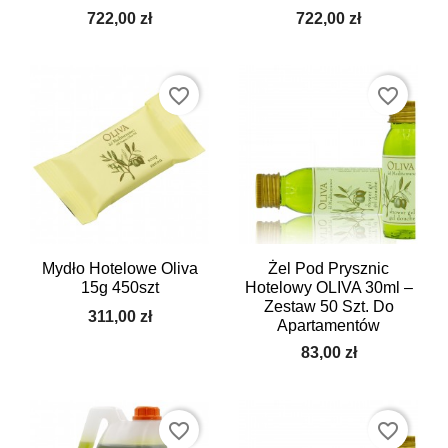
722,00 zł
722,00 zł
favorite_border
favorite_border
Mydło Hotelowe Oliva
Żel Pod Prysznic
15g 450szt
Hotelowy OLIVA 30ml –
Zestaw 50 Szt. Do
311,00 zł
Apartamentów
83,00 zł
favorite_border
favorite_border