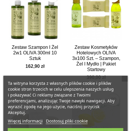
Zestaw Szampon I Żel
Zestaw Kosmetyków
2w1 OLIVA 300ml 10
Hotelowych OLIVA
Sztuk
3x100 Szt. – Szampon,
Żel I Mydło | Pakiet
162,90 zł
Startowy
390,00 zł
Ta witryna korzysta z własnych plików cookie i plików
cookie stron trzecich w celu ulepszenia naszych usług
i pokazywać Ci reklamy związane z Twoimi
favorite_border
favorite_border
preferencjami, analizując Twoje nawyki nawigacji. Aby
wyrazić zgodę na jego użycie, naciśnij przycisk
Akceptuj.
Więcej informacji
Dostosuj pliki cookie