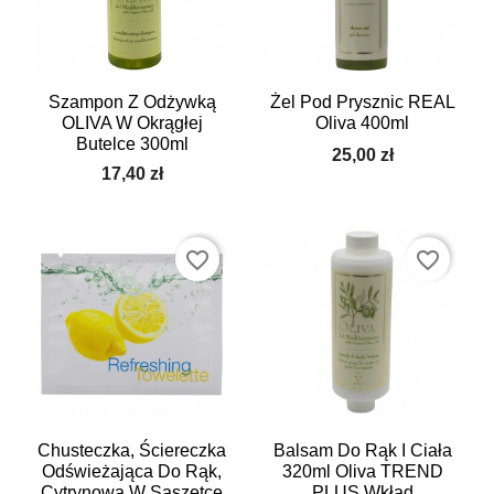
Szampon Z Odżywką
Żel Pod Prysznic REAL
OLIVA W Okrągłej
Oliva 400ml
Butelce 300ml
25,00 zł
17,40 zł
favorite_border
favorite_border
Chusteczka, Ściereczka
Balsam Do Rąk I Ciała
Odświeżająca Do Rąk,
320ml Oliva TREND
Cytrynowa W Saszetce
PLUS Wkład