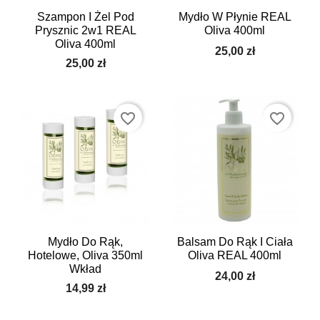
Szampon I Żel Pod
Mydło W Płynie REAL
Prysznic 2w1 REAL
Oliva 400ml
Oliva 400ml
25,00 zł
25,00 zł
favorite_border
favorite_border
Mydło Do Rąk,
Balsam Do Rąk I Ciała
Hotelowe, Oliva 350ml
Oliva REAL 400ml
Wkład
24,00 zł
14,99 zł