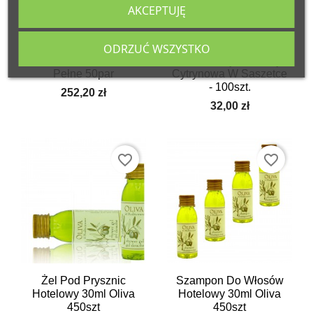
AKCEPTUJĘ
Papcie, Kapcie
Chusteczka, Ściereczka
ODRZUĆ WSZYSTKO
Hotelowe CLASSIC
Odświeżająca Do Rąk,
Pełne 50par
Cytrynowa W Saszetce
- 100szt.
252,20 zł
32,00 zł
favorite_border
favorite_border
Żel Pod Prysznic
Szampon Do Włosów
Hotelowy 30ml Oliva
Hotelowy 30ml Oliva
450szt
450szt