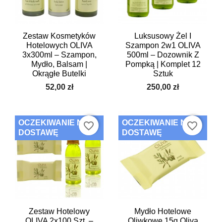
Zestaw Kosmetyków
Luksusowy Żel I
Hotelowych OLIVA
Szampon 2w1 OLIVA
3x300ml – Szampon,
500ml – Dozownik Z
Mydło, Balsam |
Pompką | Komplet 12
Okrągłe Butelki
Sztuk
52,00 zł
250,00 zł
OCZEKIWANIE NA
OCZEKIWANIE NA
favorite_border
favorite_border
DOSTAWĘ
DOSTAWĘ
Zestaw Hotelowy
Mydło Hotelowe
OLIVA 2x100 Szt. –
Oliwkowe 15g Oliva