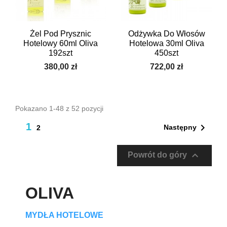
Żel Pod Prysznic
Odżywka Do Włosów
Hotelowy 60ml Oliva
Hotelowa 30ml Oliva
192szt
450szt
380,00 zł
722,00 zł
Pokazano 1-48 z 52 pozycji
1

Następny
2

Powrót do góry
OLIVA
MYDŁA HOTELOWE