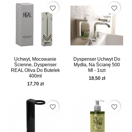
favorite_border
favorite_border
Uchwyt, Mocowanie
Dyspenser Uchwyt Do
Ścienne, Dyspenser
Mydła, Na Ścianę 500
REAL Oliva Do Butelek
Ml - 1szt
400ml
18,50 zł
17,70 zł
favorite_border
favorite_border