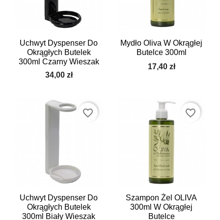
Uchwyt Dyspenser Do
Mydło Oliva W Okrągłej
Okrągłych Butelek
Butelce 300ml
300ml Czarny Wieszak
17,40 zł
34,00 zł
favorite_border
favorite_border
Uchwyt Dyspenser Do
Szampon Żel OLIVA
Okrągłych Butelek
300ml W Okrągłej
300ml Biały Wieszak
Butelce