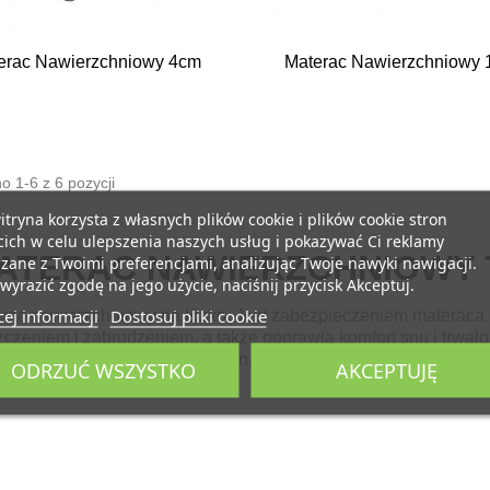


Szybki podgląd
Szybki podgląd
erac Nawierzchniowy 4cm
Materac Nawierzchniowy 
 1-6 z 6 pozycji
itryna korzysta z własnych plików cookie i plików cookie stron
cich w celu ulepszenia naszych usług i pokazywać Ci reklamy
ATERAC NAWIERZCHNIOWY 
zane z Twoimi preferencjami, analizując Twoje nawyki nawigacji.
wyrazić zgodę na jego użycie, naciśnij przycisk Akceptuj.
ej informacji
Dostosuj pliki cookie
rac nawierzchniowy na łózko. Jest zabezpieczeniem materac
zczeniem i zabrudzeniem, a także poprawia komfort snu i trwał
cany jako wyposażenie pensjonatów i hoteli.
ODRZUĆ WSZYSTKO
AKCEPTUJĘ