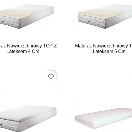


Szybki podgląd
Szybki podgląd
rac Nawierzchniowy TOP Z
Materac Nawierzchniowy 
Lateksem 4 Cm
Lateksem 5 Cm
favorite_border