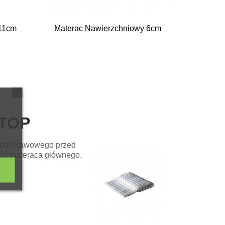

Szybki podgląd
11cm
Materac Nawierzchniowy 6cm
TOP
a podstawowego przed
ość materaca głównego.