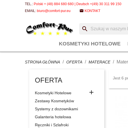
TEL.:
Polski + (48) 884 680 680 | Deutsch +(49) 30 311 99 150
email
EMAIL:
biuro@comfort-pur.eu
KONTAKT
search
KOSMETYKI HOTELOWE
Mate
STRONA GŁÓWNA
OFERTA
MATERACE
Jest 6 p
OFERTA

Kosmetyki Hotelowe
Zestawy Kosmetyków
Systemy z dozownikami
Galanteria hotelowa
Ręczniki i Szlafroki