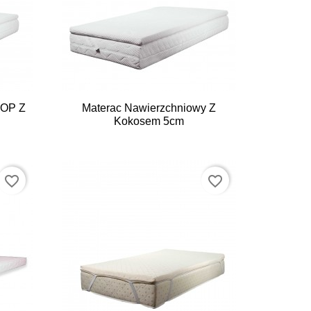

Szybki podgląd
TOP Z
Materac Nawierzchniowy Z
Kokosem 5cm
favorite_border
favorite_border