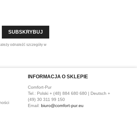
należy odnaleźć szczegóły w
INFORMACJA O SKLEPIE
Comfort-Pur
Tel.:
Polski + (48) 884 680 680 | Deutsch +
(49) 30 311 99 150
ności
Email:
biuro@comfort-pur.eu