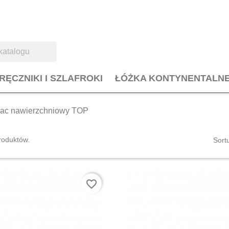
RĘCZNIKI I SZLAFROKI
ŁÓŻKA KONTYNENTALN
rac nawierzchniowy TOP
roduktów.
Sort
favorite_border