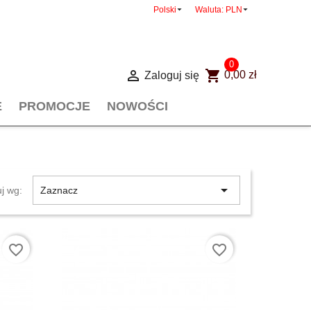


Polski
Waluta:
PLN
0

shopping_cart
Zaloguj się
0,00 zł
E
PROMOCJE
NOWOŚCI

uj wg:
Zaznacz
favorite_border
favorite_border