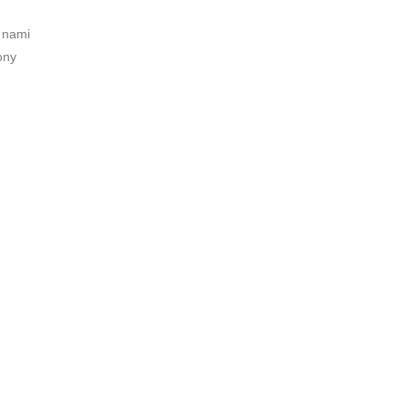
 nami
ony