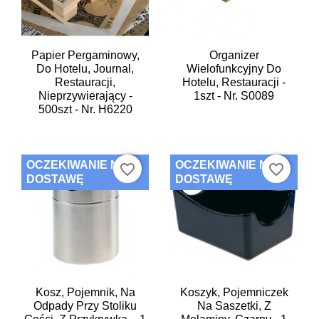
Papier Pergaminowy,
Organizer
Do Hotelu, Journal,
Wielofunkcyjny Do
Restauracji,
Hotelu, Restauracji -
Nieprzywierający -
1szt - Nr. S0089
500szt - Nr. H6220
OCZEKIWANIE NA
OCZEKIWANIE NA
favorite_border
favorite_border
DOSTAWĘ
DOSTAWĘ
Kosz, Pojemnik, Na
Koszyk, Pojemniczek
Odpady Przy Stoliku
Na Saszetki, Z