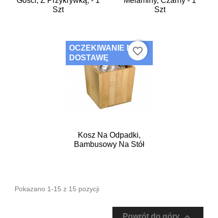
Gości, Z Przykrywką, - 1
Melaminy, Czarny - 1
Szt
Szt
OCZEKIWANIE NA
favorite_border
DOSTAWĘ
Kosz Na Odpadki,
Bambusowy Na Stół
Pokazano 1-15 z 15 pozycji

Powrót do góry