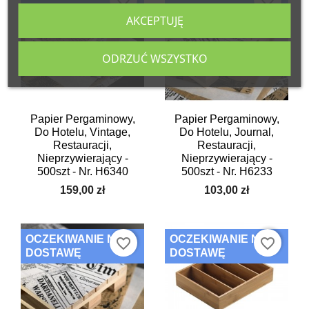
DOSTAWĘ
DOSTAWĘ
AKCEPTUJĘ
ODRZUĆ WSZYSTKO
Papier Pergaminowy,
Papier Pergaminowy,
Do Hotelu, Vintage,
Do Hotelu, Journal,
Restauracji,
Restauracji,
Nieprzywierający -
Nieprzywierający -
500szt - Nr. H6340
500szt - Nr. H6233
159,00 zł
103,00 zł
OCZEKIWANIE NA
OCZEKIWANIE NA
favorite_border
favorite_border
DOSTAWĘ
DOSTAWĘ