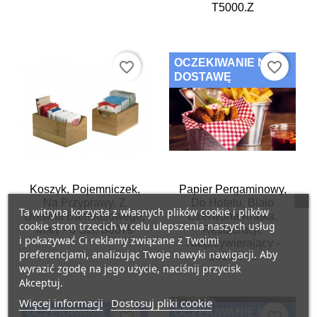
T5000.Z
OCZEKIWANIE NA
favorite_border
favorite_border
DOSTAWĘ
Koszyk, Pojemniczek,
Papier Pergaminowy,
Na Przyprawy, Z
Do Hotelu, Biało
Ta witryna korzysta z własnych plików cookie i plików
Drewna Bambusowego,
Czerwona Kratka,
cookie stron trzecich w celu ulepszenia naszych usług
Mały - 6 Szt, S0079
Restauracji,
i pokazywać Ci reklamy związane z Twoimi
Nieprzywierający -
preferencjami, analizując Twoje nawyki nawigacji. Aby
500szt -...
wyrazić zgodę na jego użycie, naciśnij przycisk
Akceptuj.
Więcej informacji
Dostosuj pliki cookie
OCZEKIWANIE NA
OCZEKIWANIE NA
favorite_border
favorite_border