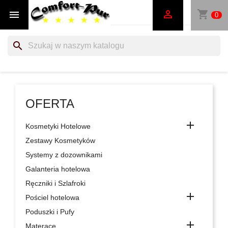
shopping_cart


0
search
OFERTA

Kosmetyki Hotelowe
Zestawy Kosmetyków
Systemy z dozownikami
Galanteria hotelowa
Ręczniki i Szlafroki

Pościel hotelowa
Poduszki i Pufy

Materace