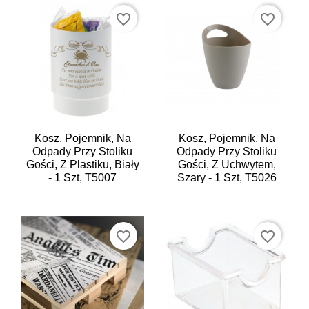
favorite_border
favorite_border
Kosz, Pojemnik, Na
Kosz, Pojemnik, Na
Odpady Przy Stoliku
Odpady Przy Stoliku
Gości, Z Plastiku, Biały
Gości, Z Uchwytem,
- 1 Szt, T5007
Szary - 1 Szt, T5026
favorite_border
favorite_border