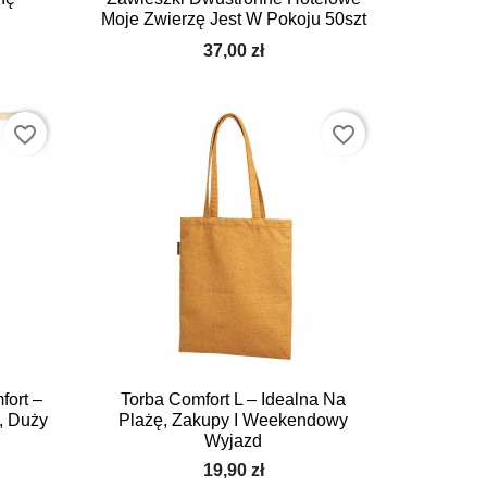
Moje Zwierzę Jest W Pokoju 50szt
37,00 zł
favorite_border
favorite_border

Szybki podgląd
ort –
Torba Comfort L – Idealna Na
, Duży
Plażę, Zakupy I Weekendowy
Wyjazd
19,90 zł