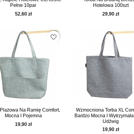
Pełne 10par
Hotelowa 100szt
52,60 zł
29,90 zł
favorite_border


Szybki podgląd
Szybki podgląd
 Plażowa Na Ramię Comfort,
Wzmocniona Torba XL Comf
Mocna I Pojemna
Bardzo Mocna I Wytrzymała
Udźwig
19,90 zł
19,90 zł