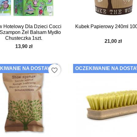


Szybki podgląd
Szybki podgląd
w Hotelowy Dla Dzieci Cocci
Kubek Papierowy 240ml 100
 Szampon Żel Balsam Mydło
Chusteczka 1szt.
21,00 zł
13,90 zł
KIWANIE NA DOSTAWĘ
OCZEKIWANIE NA DOST
favorite_border