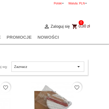


Polski
Waluta:
PLN
0

shopping_cart
Zaloguj się
0,00 zł
E
PROMOCJE
NOWOŚCI

uj wg:
Zaznacz
favorite_border
favorite_border