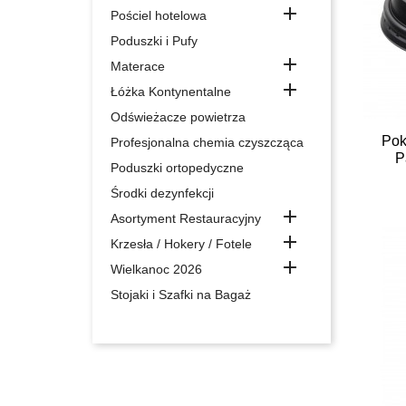

Pościel hotelowa
Poduszki i Pufy

Materace

Łóżka Kontynentalne
Odświeżacze powietrza
Pok
Profesjonalna chemia czyszcząca
P
Poduszki ortopedyczne
Środki dezynfekcji

Asortyment Restauracyjny

Krzesła / Hokery / Fotele

Wielkanoc 2026
Stojaki i Szafki na Bagaż