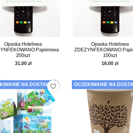


Szybki podgląd
Szybki podgląd
Opaska Hotelowa
Opaska Hotelowa
YNFEKOWANO Papierowa
ZDEZYNFEKOWANO Papi
200szt
100szt
31,00 zł
16,00 zł
KIWANIE NA DOSTAWĘ
OCZEKIWANIE NA DOST
favorite_border