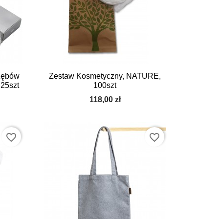

Szybki podgląd
Zębów
Zestaw Kosmetyczny, NATURE,
 25szt
100szt
118,00 zł
favorite_border
favorite_border