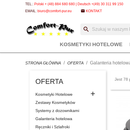
TEL.:
Polski + (48) 884 680 680 | Deutsch +(49) 30 311 99 150
email
EMAIL:
biuro@comfort-pur.eu
KONTAKT
search
KOSMETYKI HOTELOWE
Galanteria hotelow
STRONA GŁÓWNA
OFERTA
Jest 78 
OFERTA

Kosmetyki Hotelowe
Zestawy Kosmetyków
Systemy z dozownikami
Galanteria hotelowa
Ręczniki i Szlafroki