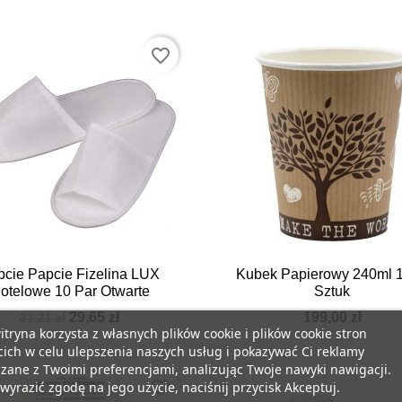
favorite_border


Szybki podgląd
Szybki podgląd
pcie Papcie Fizelina LUX
Kubek Papierowy 240ml 
otelowe 10 Par Otwarte
Sztuk
29,65 zł
199,00 zł
31,21 zł
itryna korzysta z własnych plików cookie i plików cookie stron
cich w celu ulepszenia naszych usług i pokazywać Ci reklamy
zane z Twoimi preferencjami, analizując Twoje nawyki nawigacji.
favorite_border
wyrazić zgodę na jego użycie, naciśnij przycisk Akceptuj.