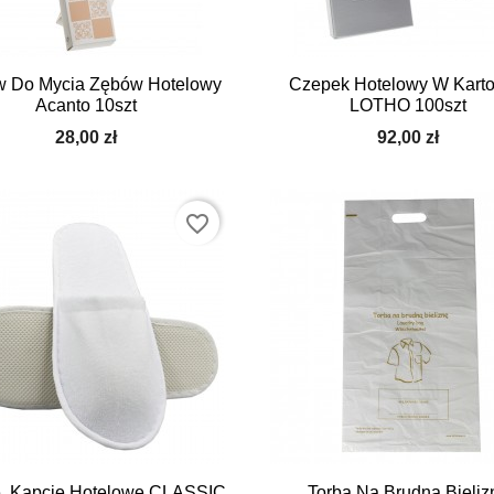


Szybki podgląd
Szybki podgląd
w Do Mycia Zębów Hotelowy
Czepek Hotelowy W Karto
Acanto 10szt
LOTHO 100szt
28,00 zł
92,00 zł
favorite_border


Szybki podgląd
Szybki podgląd
, Kapcie Hotelowe CLASSIC
Torba Na Brudną Bieliz