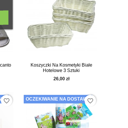

Szybki podgląd
canto
Koszyczki Na Kosmetyki Białe
Hotelowe 3 Sztuki
26,00 zł
AWĘ
OCZEKIWANIE NA DOSTAWĘ
favorite_border
favorite_border