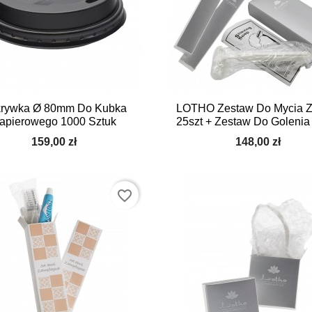


Szybki podgląd
Szybki podgląd
rywka Ø 80mm Do Kubka
LOTHO Zestaw Do Mycia 
apierowego 1000 Sztuk
25szt + Zestaw Do Golenia
159,00 zł
148,00 zł
favorite_border