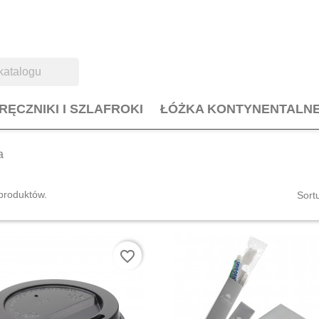
RĘCZNIKI I SZLAFROKI
ŁÓŻKA KONTYNENTALN
a
produktów.
Sort
favorite_border