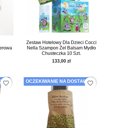

Szybki podgląd
Zestaw Hotelowy Dla Dzieci Cocci
erowa
Nella Szampon Żel Balsam Mydło
Chusteczka 10 Szt.
133,00 zł
AWĘ
OCZEKIWANIE NA DOSTAWĘ
favorite_border
favorite_border