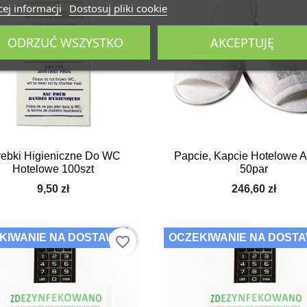
ej informacji
Dostosuj pliki cookie
ODRZUĆ WSZYSTKO
AKCEPTUJĘ


Szybki podgląd
Szybki podgląd
rebki Higieniczne Do WC
Papcie, Kapcie Hotelowe A
Hotelowe 100szt
50par
9,50 zł
246,60 zł
KIWANIE NA DOSTAWĘ
OCZEKIWANIE NA DOST
favorite_border