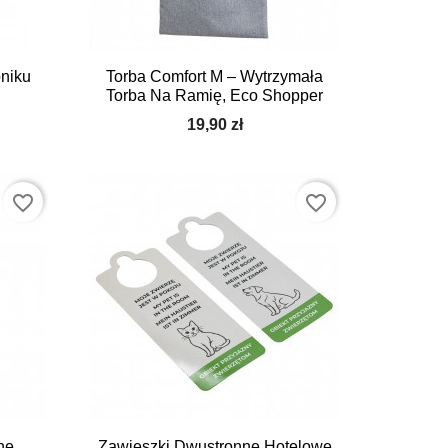

Szybki podgląd
niku
Torba Comfort M – Wytrzymała
Torba Na Ramię, Eco Shopper
19,90 zł
favorite_border
favorite_border

Szybki podgląd
nę
Zawieszki Dwustronne Hotelowe