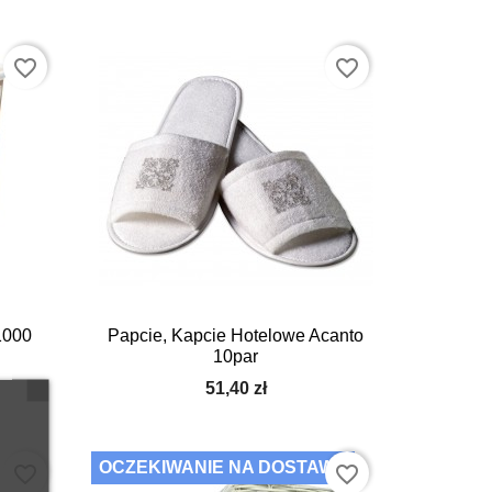
favorite_border
favorite_border

Szybki podgląd
1000
Papcie, Kapcie Hotelowe Acanto
10par
51,40 zł
OCZEKIWANIE NA DOSTAWĘ
favorite_border
favorite_border