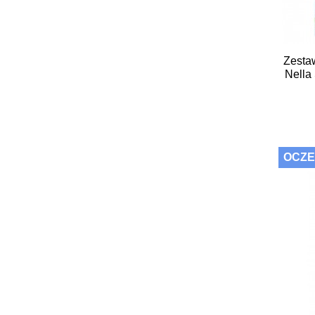
Zesta
Nella
OCZE