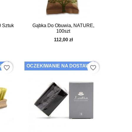

Szybki podgląd
 Sztuk
Gąbka Do Obuwia, NATURE,
100szt
112,00 zł
AWĘ
OCZEKIWANIE NA DOSTAWĘ
favorite_border
favorite_border