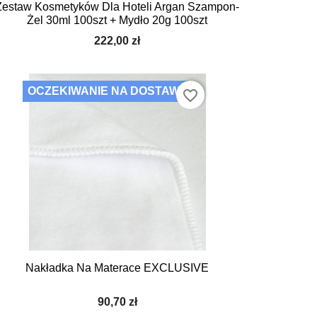
Zestaw Kosmetyków Dla Hoteli Argan Szampon-
Żel 30ml 100szt + Mydło 20g 100szt
222,00 zł
OCZEKIWANIE NA DOSTAWĘ
favorite_border
Nakładka Na Materace EXCLUSIVE
90,70 zł