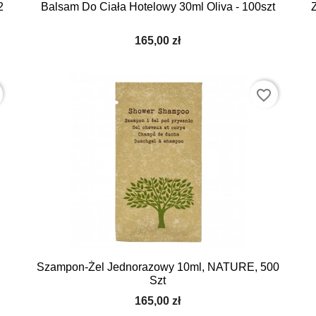
2
Balsam Do Ciała Hotelowy 30ml Oliva - 100szt
165,00 zł
favorite_border
Szampon-Żel Jednorazowy 10ml, NATURE, 500
0
Szt
165,00 zł