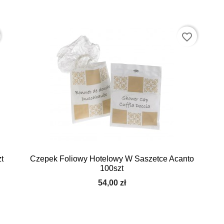
favorite_border
t
Czepek Foliowy Hotelowy W Saszetce Acanto
100szt
54,00 zł