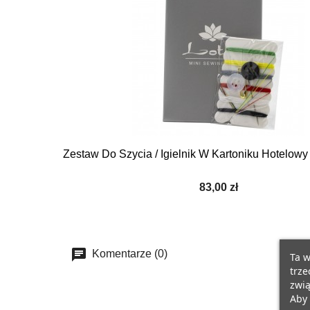
Zestaw Do Szycia / Igielnik W Kartoniku Hotelowy
83,00 zł
Komentarze (0)
Ta w
trze
zwią
Aby 