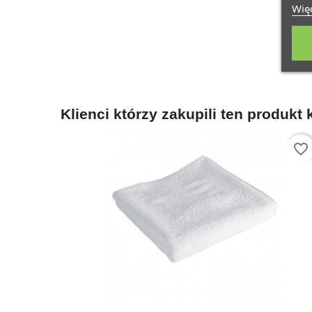
Więc
Klienci którzy zakupili ten produkt 
favorite_border