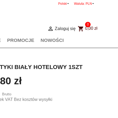


Polski
Waluta:
PLN
0

shopping_cart
Zaloguj się
0,00 zł
E
PROMOCJE
NOWOŚCI
YKI BIAŁY HOTELOWY 1SZT
,80 zł
Brutto
ek VAT Bez kosztów wysyłki