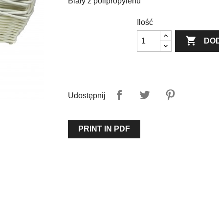
Biały z polipropylenu
Ilość

DO
Udostępnij
PRINT IN PDF