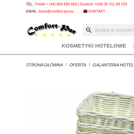
TEL.:
Polski + (48) 884 680 680 | Deutsch +(49) 30 311 99 150
email
EMAIL:
biuro@comfort-pur.eu
KONTAKT
search
KOSMETYKI HOTELOWE
STRONA GŁÓWNA
OFERTA
GALANTERIA HOTE