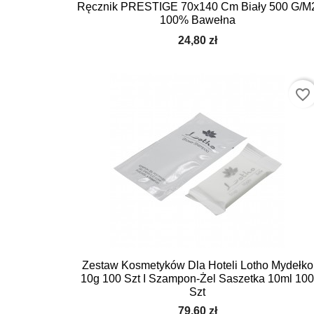
Ręcznik PRESTIGE 70x140 Cm Biały 500 G/m
100% Bawełna
24,80 zł
favorite_border
Zestaw Kosmetyków Dla Hoteli Lotho Mydełko
10g 100 Szt I Szampon-Żel Saszetka 10ml 10
Szt
79,60 zł