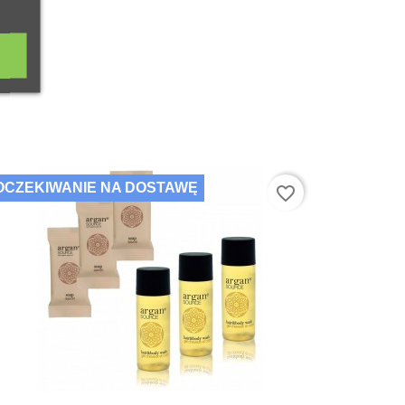
OCZEKIWANIE NA DOSTAWĘ
favorite_border