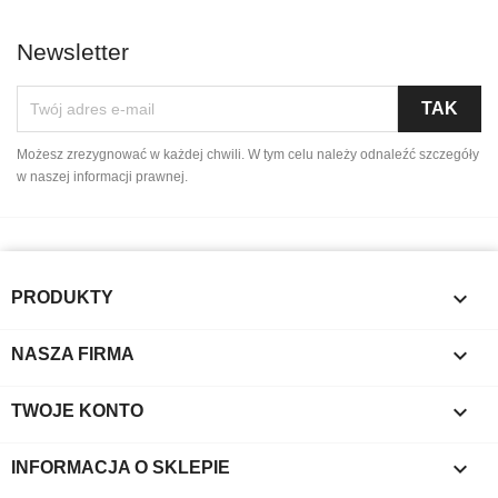
Newsletter
Możesz zrezygnować w każdej chwili. W tym celu należy odnaleźć szczegóły
w naszej informacji prawnej.

PRODUKTY

NASZA FIRMA

TWOJE KONTO
keyboard_arrow_down
INFORMACJA O SKLEPIE