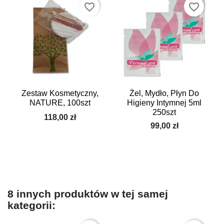
favorite_border
favorite_border
Zestaw Kosmetyczny,
Żel, Mydło, Płyn Do
NATURE, 100szt
Higieny Intymnej 5ml
250szt
118,00 zł
99,00 zł
8 innych produktów w tej samej
kategorii: