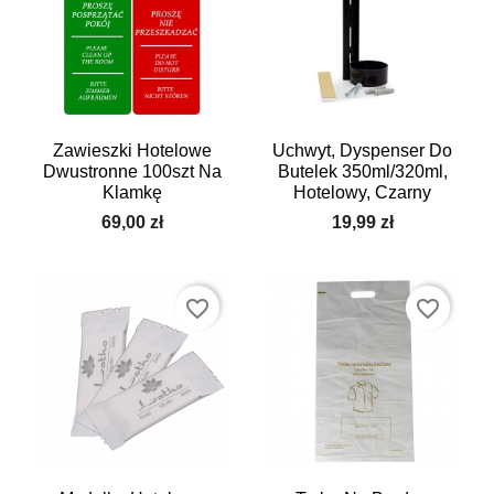
Zawieszki Hotelowe
Uchwyt, Dyspenser Do
Dwustronne 100szt Na
Butelek 350ml/320ml,
Klamkę
Hotelowy, Czarny
69,00 zł
19,99 zł
favorite_border
favorite_border