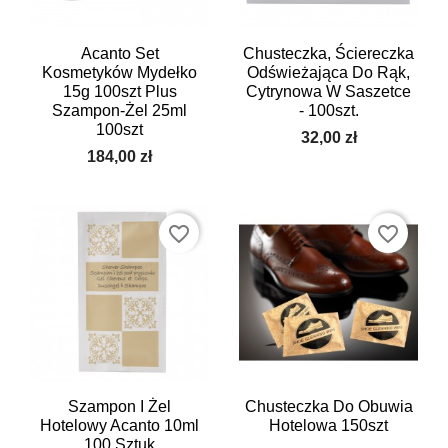
Acanto Set
Chusteczka, Ściereczka
Kosmetyków Mydełko
Odświeżająca Do Rąk,
15g 100szt Plus
Cytrynowa W Saszetce
Szampon-Żel 25ml
- 100szt.
100szt
32,00 zł
184,00 zł
favorite_border
favorite_border
Szampon I Żel
Chusteczka Do Obuwia
Hotelowy Acanto 10ml
Hotelowa 150szt
100 Sztuk