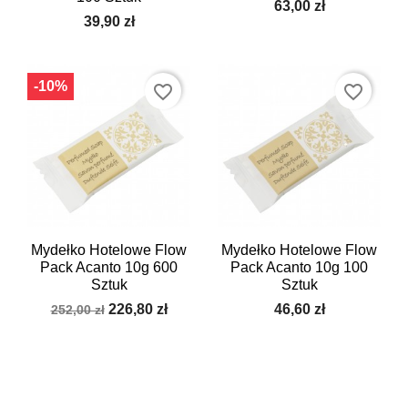
63,00 zł
39,90 zł
-10%
favorite_border
favorite_border
Mydełko Hotelowe Flow
Mydełko Hotelowe Flow
Pack Acanto 10g 600
Pack Acanto 10g 100
Sztuk
Sztuk
226,80 zł
46,60 zł
252,00 zł