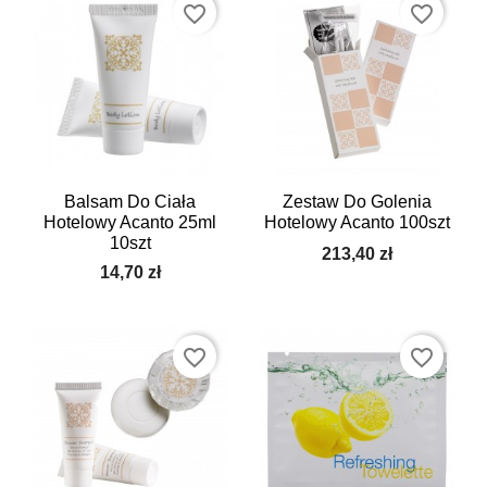
favorite_border
favorite_border
Balsam Do Ciała
Zestaw Do Golenia
Hotelowy Acanto 25ml
Hotelowy Acanto 100szt
10szt
213,40 zł
14,70 zł
favorite_border
favorite_border