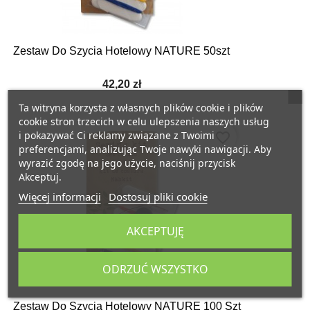
Zestaw Do Szycia Hotelowy NATURE 50szt
42,20 zł
Ta witryna korzysta z własnych plików cookie i plików
cookie stron trzecich w celu ulepszenia naszych usług
i pokazywać Ci reklamy związane z Twoimi
favorite_border
preferencjami, analizując Twoje nawyki nawigacji. Aby
wyrazić zgodę na jego użycie, naciśnij przycisk
Akceptuj.
Więcej informacji
Dostosuj pliki cookie
AKCEPTUJĘ
ODRZUĆ WSZYSTKO
Zestaw Do Szycia Hotelowy NATURE 100 Szt