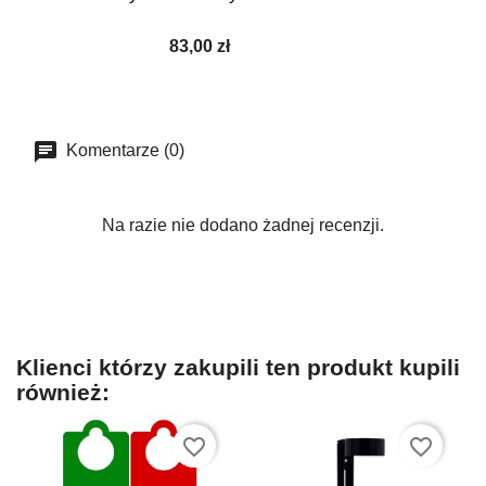
83,00 zł
Komentarze (0)
Na razie nie dodano żadnej recenzji.
Klienci którzy zakupili ten produkt kupili
również:
favorite_border
favorite_border