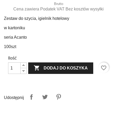
Brutto
Cena zawiera Podatek VAT Bez kosztów wysyłki
Zestaw do szycia, igielnik hotelowy
w kartoniku
seria Acanto
100szt
Ilość

favorite_border
DODAJ DO KOSZYKA
Udostępnij