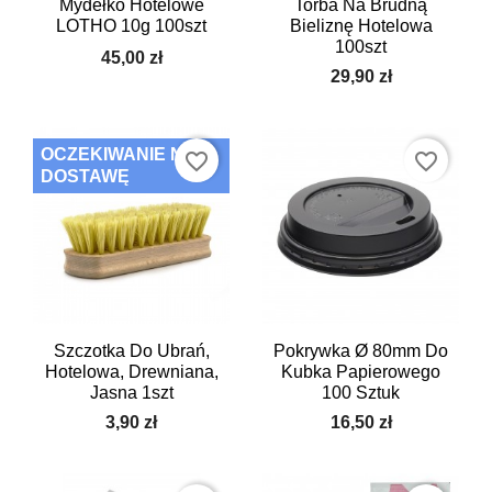
Mydełko Hotelowe
Torba Na Brudną
LOTHO 10g 100szt
Bieliznę Hotelowa
100szt
45,00 zł
29,90 zł
OCZEKIWANIE NA
favorite_border
favorite_border
DOSTAWĘ
Szczotka Do Ubrań,
Pokrywka Ø 80mm Do
Hotelowa, Drewniana,
Kubka Papierowego
Jasna 1szt
100 Sztuk
3,90 zł
16,50 zł