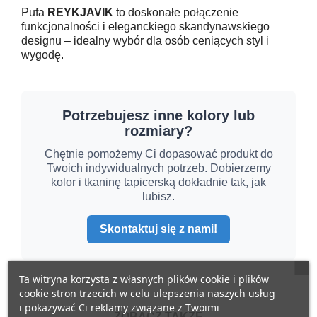
Pufa
REYKJAVIK
to doskonałe połączenie
funkcjonalności i eleganckiego skandynawskiego
designu – idealny wybór dla osób ceniących styl i
wygodę.
Potrzebujesz inne kolory lub
rozmiary?
Chętnie pomożemy Ci dopasować produkt do
Twoich indywidualnych potrzeb. Dobierzemy
kolor i tkaninę tapicerską dokładnie tak, jak
lubisz.
Skontaktuj się z nami!
Ta witryna korzysta z własnych plików cookie i plików
cookie stron trzecich w celu ulepszenia naszych usług
i pokazywać Ci reklamy związane z Twoimi
ZOBACZ TAKŻE