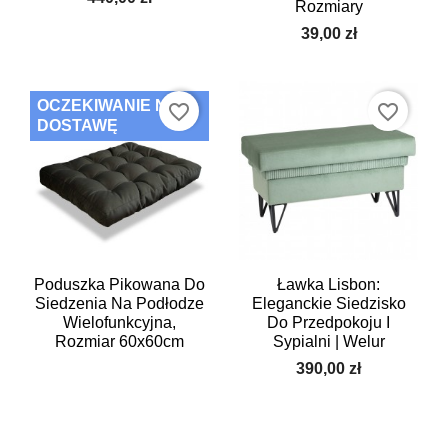
Rozmiary
39,00 zł
OCZEKIWANIE NA
favorite_border
favorite_border
DOSTAWĘ
Poduszka Pikowana Do
Ławka Lisbon:
Siedzenia Na Podłodze
Eleganckie Siedzisko
Wielofunkcyjna,
Do Przedpokoju I
Rozmiar 60x60cm
Sypialni | Welur
390,00 zł