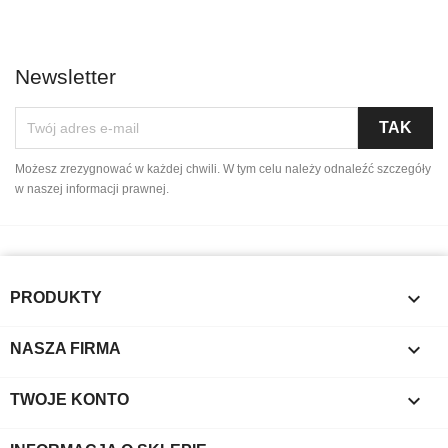
Newsletter
Możesz zrezygnować w każdej chwili. W tym celu należy odnaleźć szczegóły
w naszej informacji prawnej.

PRODUKTY

NASZA FIRMA

TWOJE KONTO