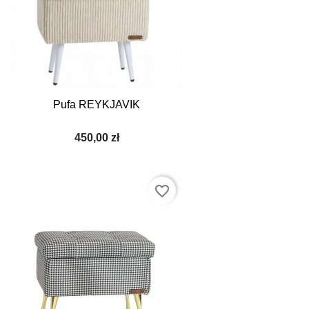
Pufa REYKJAVIK
450,00 zł
favorite_border