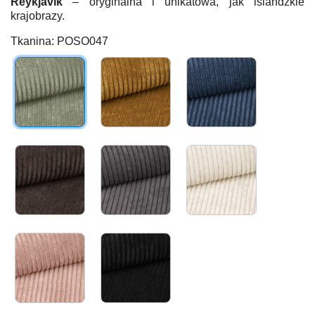
Reykjavik
– oryginalna i unikatowa, jak islandzkie
krajobrazy.
Tkanina: POSO047
POSO047
POSO001
POSO005
POSO006
Poso022
Poso038
Poso052
Poso135