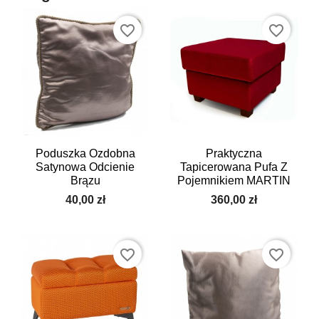
favorite_border
favorite_border
Poduszka Ozdobna
Praktyczna
Satynowa Odcienie
Tapicerowana Pufa Z
Brązu
Pojemnikiem MARTIN
40,00 zł
360,00 zł
favorite_border
favorite_border