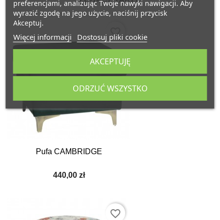
preferencjami, analizując Twoje nawyki nawigacji. Aby
wyrazić zgodę na jego użycie, naciśnij przycisk
Akceptuj.
favorite_border
Więcej informacji
Dostosuj pliki cookie
AKCEPTUJĘ
ODRZUĆ WSZYSTKO
Pufa CAMBRIDGE
440,00 zł
favorite_border