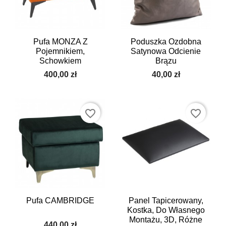
Pufa MONZA Z
Poduszka Ozdobna
Pojemnikiem,
Satynowa Odcienie
Schowkiem
Brązu
400,00 zł
40,00 zł
favorite_border
favorite_border
Pufa CAMBRIDGE
Panel Tapicerowany,
Kostka, Do Własnego
Montażu, 3D, Różne
440,00 zł