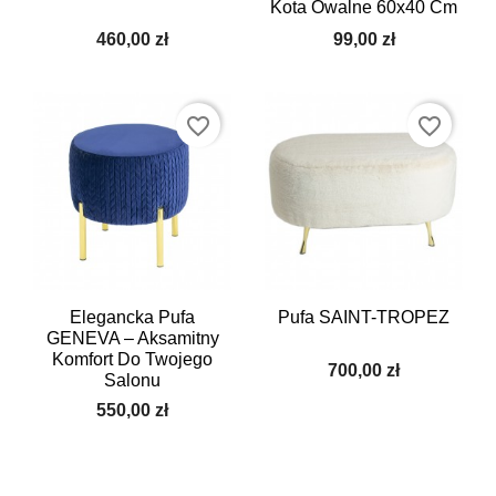
Kota Owalne 60x40 Cm
460,00 zł
99,00 zł
favorite_border
favorite_border
Elegancka Pufa
Pufa SAINT-TROPEZ
GENEVA – Aksamitny
Komfort Do Twojego
700,00 zł
Salonu
550,00 zł