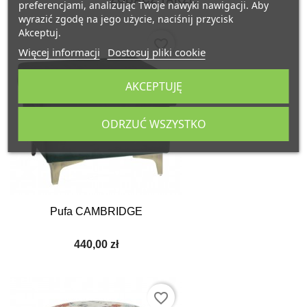
preferencjami, analizując Twoje nawyki nawigacji. Aby
wyrazić zgodę na jego użycie, naciśnij przycisk
Akceptuj.
favorite_border
Więcej informacji
Dostosuj pliki cookie
AKCEPTUJĘ
ODRZUĆ WSZYSTKO
Pufa CAMBRIDGE
440,00 zł
favorite_border