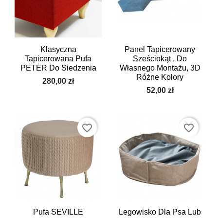
Klasyczna
Panel Tapicerowany
Tapicerowana Pufa
Sześciokąt , Do
PETER Do Siedzenia
Własnego Montażu, 3D
Różne Kolory
280,00 zł
52,00 zł
favorite_border
favorite_border
Pufa SEVILLE
Legowisko Dla Psa Lub