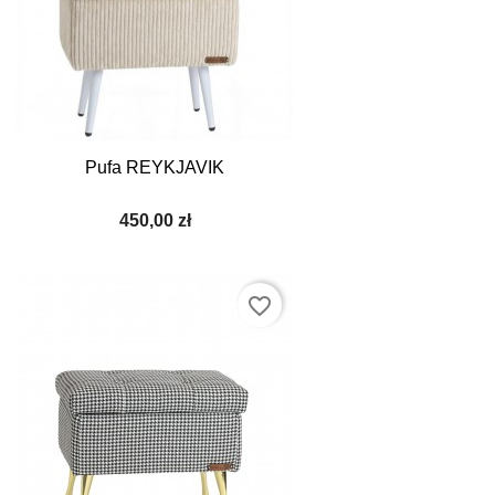
Pufa REYKJAVIK
450,00 zł
favorite_border