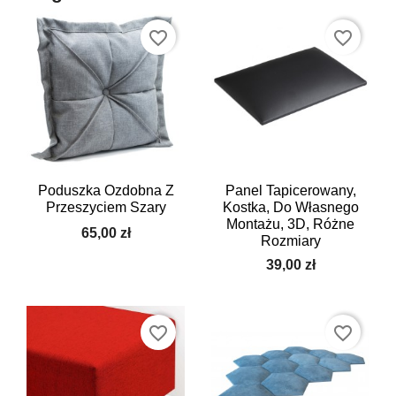
favorite_border
favorite_border
Poduszka Ozdobna Z
Panel Tapicerowany,
Przeszyciem Szary
Kostka, Do Własnego
Montażu, 3D, Różne
65,00 zł
Rozmiary
39,00 zł
favorite_border
favorite_border