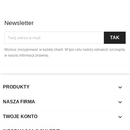
Newsletter
Możesz zrezygnować w każdej chwili. W tym celu należy odnaleźć szczegóły
w naszej informacji prawnej.

PRODUKTY

NASZA FIRMA

TWOJE KONTO