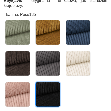
Reykjavik
– oryginalna i unikatowa, jak islandzkie
krajobrazy.
Tkanina: Poso135
POSO047
POSO001
POSO005
POSO006
Poso022
Poso038
Poso052
Poso135