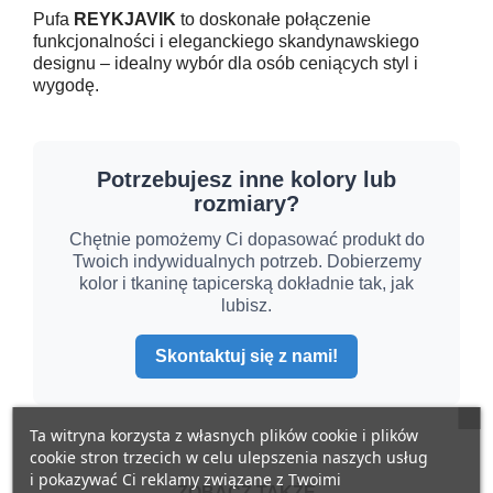
Pufa
REYKJAVIK
to doskonałe połączenie
funkcjonalności i eleganckiego skandynawskiego
designu – idealny wybór dla osób ceniących styl i
wygodę.
Potrzebujesz inne kolory lub
rozmiary?
Chętnie pomożemy Ci dopasować produkt do
Twoich indywidualnych potrzeb. Dobierzemy
kolor i tkaninę tapicerską dokładnie tak, jak
lubisz.
Skontaktuj się z nami!
Ta witryna korzysta z własnych plików cookie i plików
cookie stron trzecich w celu ulepszenia naszych usług
i pokazywać Ci reklamy związane z Twoimi
ZOBACZ TAKŻE