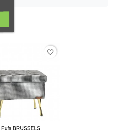
favorite_border
Pufa BRUSSELS