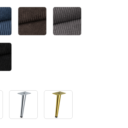
POSO005
POSO006
Poso022
Poso135
Black
Chrome
Gold