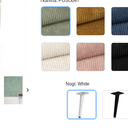
Tkanina: POSO047
POSO047
POSO001
Poso038
Poso052
Nogi: White

White