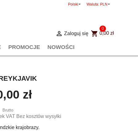


Polski
Waluta:
PLN
0

shopping_cart
Zaloguj się
0,00 zł
E
PROMOCJE
NOWOŚCI
REYKJAVIK
,00 zł
Brutto
ek VAT Bez kosztów wysyłki
andzkie krajobrazy.