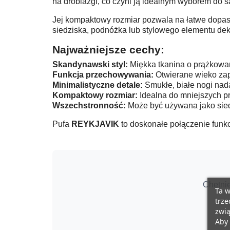
na drobiazgi, co czyni ją idealnym wyborem do sa
Jej kompaktowy rozmiar pozwala na łatwe dopaso
siedziska, podnóżka lub stylowego elementu de
Najważniejsze cechy:
Skandynawski styl:
Miękka tkanina o prążkowane
Funkcja przechowywania:
Otwierane wieko zap
Minimalistyczne detale:
Smukłe, białe nogi nad
Kompaktowy rozmiar:
Idealna do mniejszych pr
Wszechstronność:
Może być używana jako sied
Pufa
REYKJAVIK
to doskonałe połączenie funkc
Chętni
Ta w
trze
zwią
Aby 