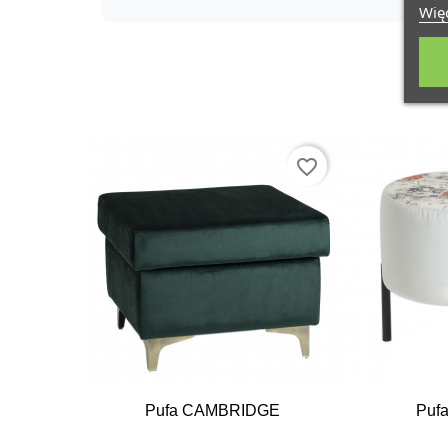
Więc
favorite_border
Pufa CAMBRIDGE
Puf