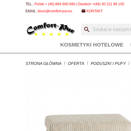
TEL.:
Polski + (48) 884 680 680 | Deutsch +(49) 30 311 99 150
email
EMAIL:
biuro@comfort-pur.eu
KONTAKT
search
KOSMETYKI HOTELOWE
STRONA GŁÓWNA
OFERTA
PODUSZKI I PUFY