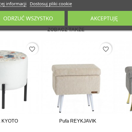
ej informacji
Dostosuj pliki cookie
ODRZUĆ WSZYSTKO
AKCEPTUJĘ
ZOBACZ TAKŻE
favorite_border
favorite_border
a KYOTO
Pufa REYKJAVIK