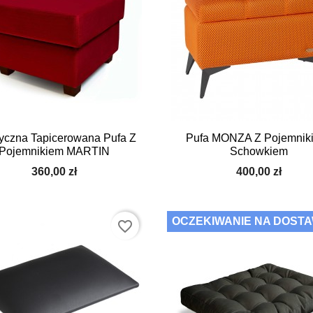
yczna Tapicerowana Pufa Z
Pufa MONZA Z Pojemnik
Pojemnikiem MARTIN
Schowkiem
360,00 zł
400,00 zł
OCZEKIWANIE NA DOST
favorite_border