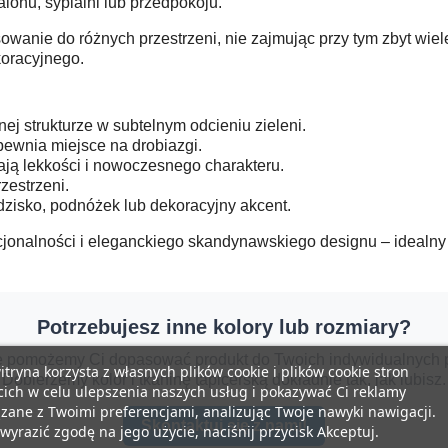
lonu, sypialni lub przedpokoju.
wanie do różnych przestrzeni, nie zajmując przy tym zbyt wie
koracyjnego.
j strukturze w subtelnym odcieniu zieleni.
ewnia miejsce na drobiazgi.
ają lekkości i nowoczesnego charakteru.
zestrzeni.
zisko, podnóżek lub dekoracyjny akcent.
jonalności i eleganckiego skandynawskiego designu – idealny 
Potrzebujesz inne kolory lub rozmiary?
e pomożemy Ci dopasować produkt do Twoich indywidualnych p
itryna korzysta z własnych plików cookie i plików cookie stron
Dobierzemy kolor i tkaninę tapicerską dokładnie tak, jak lubisz.
cich w celu ulepszenia naszych usług i pokazywać Ci reklamy
zane z Twoimi preferencjami, analizując Twoje nawyki nawigacji.
Skontaktuj się z nami!
wyrazić zgodę na jego użycie, naciśnij przycisk Akceptuj.