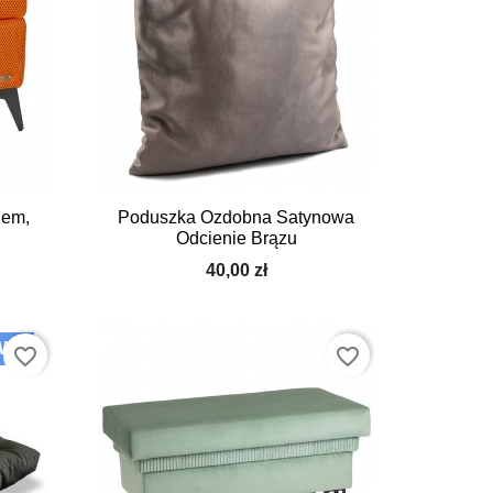
iem,
Poduszka Ozdobna Satynowa
Odcienie Brązu
40,00 zł
AWĘ
favorite_border
favorite_border