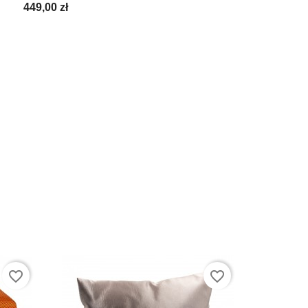
449,00 zł
favorite_border
favorite_border