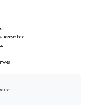
ie.
w każdym hotelu.
u.
chwytu
otrzeb.