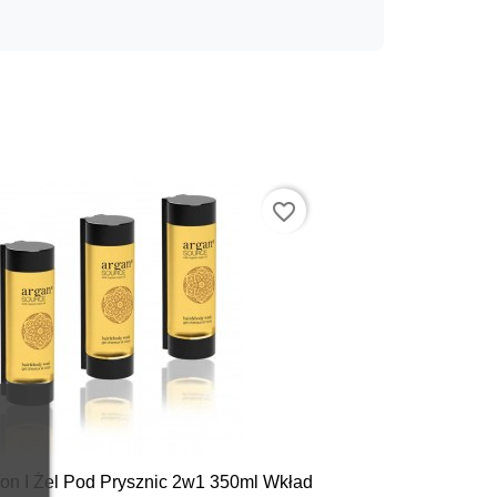
favorite_border
n I Żel Pod Prysznic 2w1 350ml Wkład