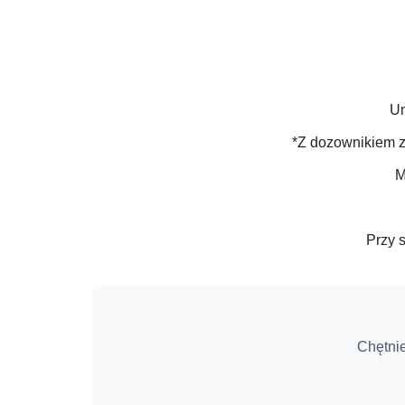
Un
*Z dozownikiem 
M
Przy 
Chętni