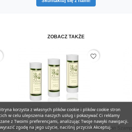
Skontaktuj się z nami!
ZOBACZ TAKŻE
er
favorite_border
itryna korzysta z własnych plików cookie i plików cookie stron
cich w celu ulepszenia naszych usług i pokazywać Ci reklamy
zane z Twoimi preferencjami, analizując Twoje nawyki nawigacji.
wyrazić zgodę na jego użycie, naciśnij przycisk Akceptuj.
ład
Mydło Do Rąk, Hotelowe, Oliva 350ml Wkład
Argan Szampo