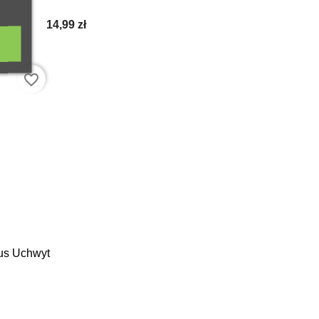
14,99 zł
favorite_border
lus Uchwyt