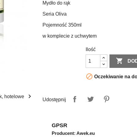
Mydło do rąk
Seria Oliva
Pojemność 350ml
w komplecie z uchwytem
Ilość

DO

Oczekiwanie na d

Udostępnij
GPSR
Producent: Awek.eu