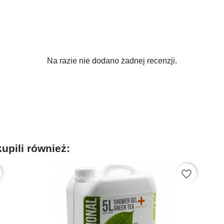
Na razie nie dodano żadnej recenzji.
kupili również:
favorite_border