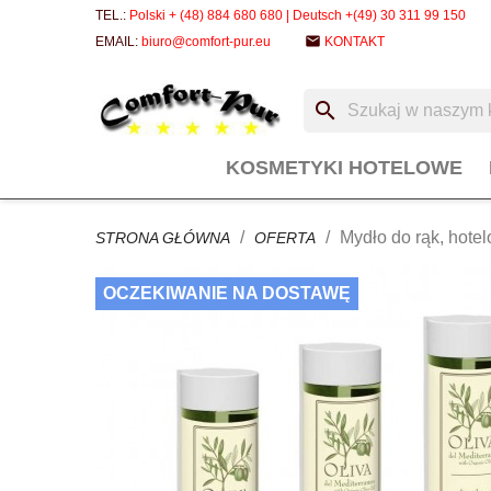
TEL.:
Polski + (48) 884 680 680 | Deutsch +(49) 30 311 99 150
email
EMAIL:
biuro@comfort-pur.eu
KONTAKT
search
KOSMETYKI HOTELOWE
Mydło do rąk, hote
STRONA GŁÓWNA
OFERTA
OCZEKIWANIE NA DOSTAWĘ