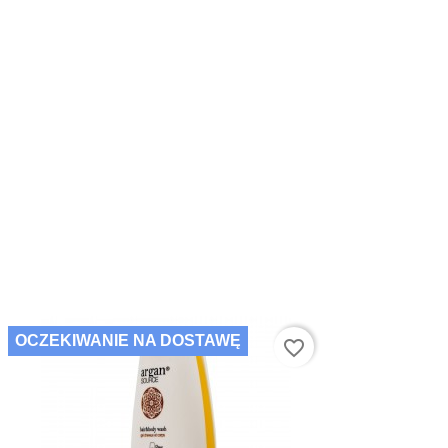
OCZEKIWANIE NA DOSTAWĘ
favorite_border