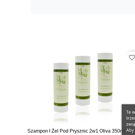
favorite_bord
Ta w
trze
zwią
Aby 
Szampon I Żel Pod Prysznic 2w1 Oliva 350ml Wk