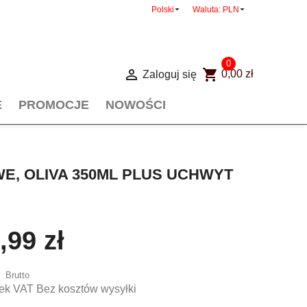


Polski
Waluta:
PLN
0

shopping_cart
Zaloguj się
0,00 zł
E
PROMOCJE
NOWOŚCI
E, OLIVA 350ML PLUS UCHWYT
,99 zł
Brutto
ek VAT Bez kosztów wysyłki