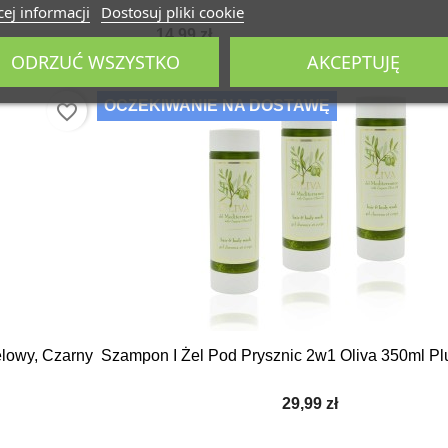
ej informacji
Dostosuj pliki cookie
14,99 zł
ODRZUĆ WSZYSTKO
AKCEPTUJĘ
OCZEKIWANIE NA DOSTAWĘ
favorite_border
lowy, Czarny
Szampon I Żel Pod Prysznic 2w1 Oliva 350ml P
29,99 zł