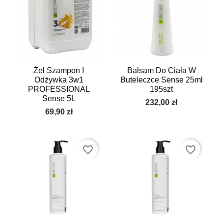
Żel Szampon I
Balsam Do Ciała W
Odżywka 3w1
Buteleczce Sense 25ml
PROFESSIONAL
195szt
Sense 5L
232,00 zł
69,90 zł
favorite_border
favorite_border