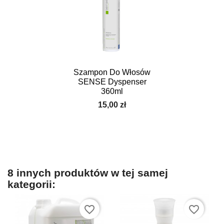
Szampon Do Włosów
SENSE Dyspenser
360ml
15,00 zł
8 innych produktów w tej samej
kategorii:
favorite_border
favorite_border