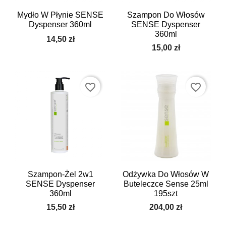
Mydło W Płynie SENSE
Szampon Do Włosów
Dyspenser 360ml
SENSE Dyspenser
360ml
14,50 zł
15,00 zł
favorite_border
favorite_border
Szampon-Żel 2w1
Odżywka Do Włosów W
SENSE Dyspenser
Buteleczce Sense 25ml
360ml
195szt
15,50 zł
204,00 zł