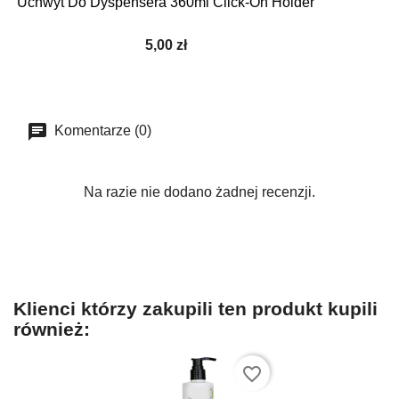
Uchwyt Do Dyspensera 360ml Click-On Holder
5,00 zł
Komentarze (0)
Na razie nie dodano żadnej recenzji.
Klienci którzy zakupili ten produkt kupili
również:
favorite_border