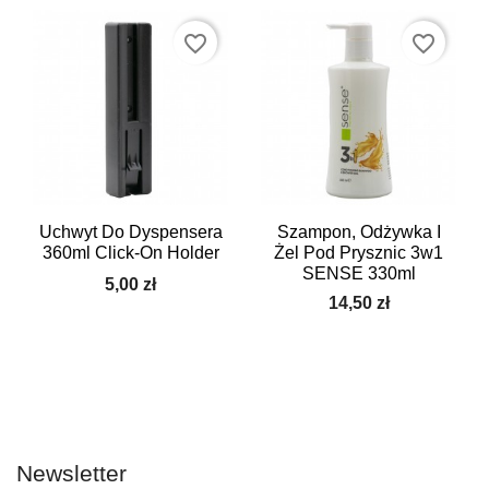
favorite_border
favorite_border
Uchwyt Do Dyspensera
Szampon, Odżywka I
360ml Click-On Holder
Żel Pod Prysznic 3w1
SENSE 330ml
5,00 zł
14,50 zł
Newsletter