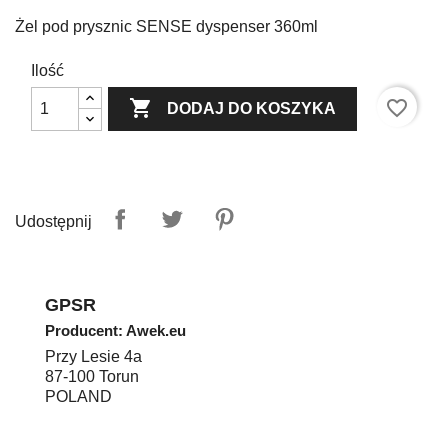
Żel pod prysznic SENSE dyspenser 360ml
Ilość

favorite_border
DODAJ DO KOSZYKA
Udostępnij
GPSR
Producent: Awek.eu
Przy Lesie 4a
87-100
Torun
POLAND