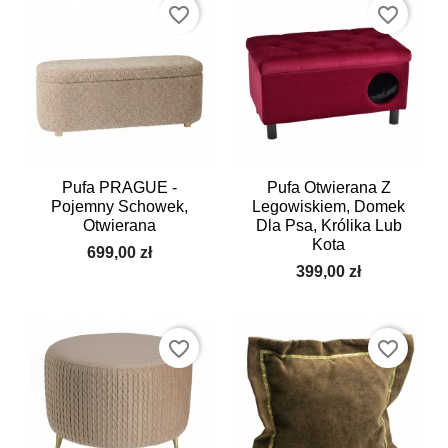
favorite_border
favorite_border
Pufa PRAGUE -
Pufa Otwierana Z
Pojemny Schowek,
Legowiskiem, Domek
Otwierana
Dla Psa, Królika Lub
Kota
699,00 zł
399,00 zł
favorite_border
favorite_border