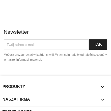
Newsletter
Możesz zrezygnować w każdej chwili. W tym celu należy odnaleźć szczegóły
w naszej informacji prawnej.

PRODUKTY

NASZA FIRMA