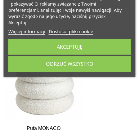
i pokazywać Ci reklamy związane z Twoimi
preferencjami, analizując Twoje nawyki nawigacji. Aby
wyrazić zgodę na jego użycie, naciśnij przycisk
Akceptuj.
Więcej informacji
Dostosuj pliki cookie
ZOBACZ TAKŻE
AKCEPTUJĘ
favorite_border
ODRZUĆ WSZYSTKO
Pufa MONACO