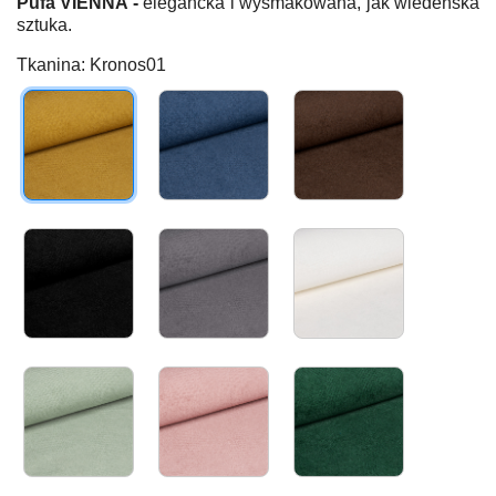
Pufa VIENNA -
elegancka i wysmakowana, jak wiedeńska
sztuka.
Tkanina: Kronos01
Kronos01
Kronos05
Kronos06
Kronos07
Kronos22
Kronos38
Kronos47
Kronos52
Kronos19