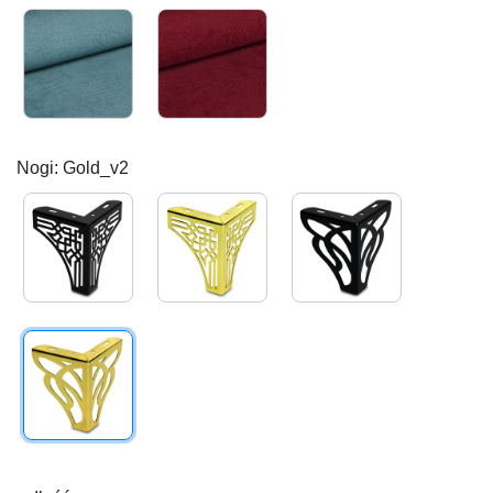
Kronos26
Kronos02
Nogi: Gold_v2
Black_V1
Gold_v1
Black_v2
Gold_v2