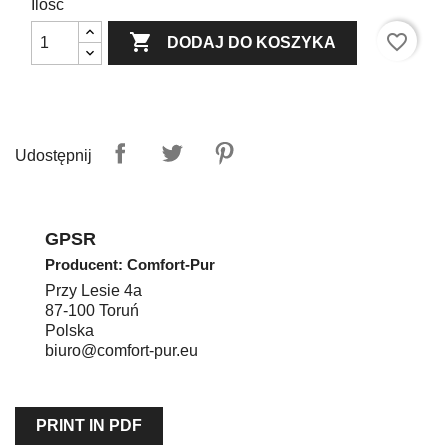
Ilość

favorite_border
DODAJ DO KOSZYKA
Udostępnij
GPSR
Producent: Comfort-Pur
Przy Lesie 4a
87-100
Toruń
Polska
biuro@comfort-pur.eu
PRINT IN PDF