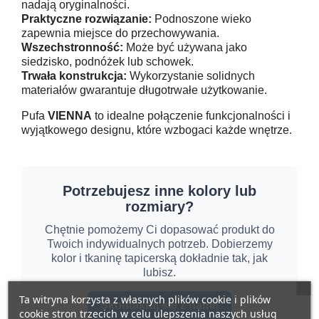
nadają oryginalności.
Praktyczne rozwiązanie:
Podnoszone wieko
zapewnia miejsce do przechowywania.
Wszechstronność:
Może być używana jako
siedzisko, podnóżek lub schowek.
Trwała konstrukcja:
Wykorzystanie solidnych
materiałów gwarantuje długotrwałe użytkowanie.
Pufa
VIENNA
to idealne połączenie funkcjonalności i
wyjątkowego designu, które wzbogaci każde wnętrze.
Potrzebujesz inne kolory lub
rozmiary?
Chętnie pomożemy Ci dopasować produkt do
Twoich indywidualnych potrzeb. Dobierzemy
kolor i tkaninę tapicerską dokładnie tak, jak
lubisz.
Ta witryna korzysta z własnych plików cookie i plików
Skontaktuj się z nami!
cookie stron trzecich w celu ulepszenia naszych usług