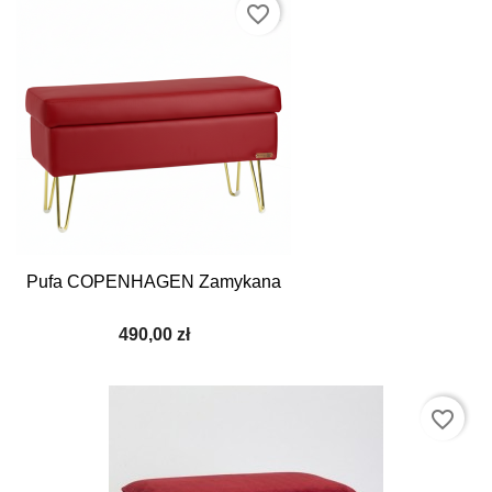
favorite_border
Pufa COPENHAGEN Zamykana
490,00 zł
favorite_border