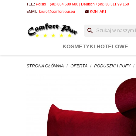
TEL.:
Polski + (48) 884 680 680 | Deutsch +(49) 30 311 99 150
email
EMAIL:
biuro@comfort-pur.eu
KONTAKT
search
KOSMETYKI HOTELOWE
STRONA GŁÓWNA
OFERTA
PODUSZKI I PUFY