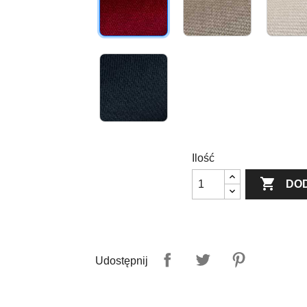
Granatowy
Ilość

DO
Udostępnij