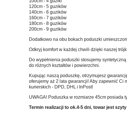
100cm - 4 guziki
120cm - 5 guzików
140cm - 6 guzików
160cm - 7 guzików
180cm - 8 guzików
200cm - 9 guzików
Dodatkowo na obu bokach poduszki umieszczone 
Odkryj komfort w każdej chwili dzięki naszej tró
Do wypełnienia poduszki stosujemy syntetyczną ku
do różnych kształtów i powierzchni.
Kupując naszą poduszkę, otrzymujesz gwarancję n
oferujemy aż 2 lata gwarancji! Aby zapewnić C
kurierskich - DPD, DHL i InPost!
UWAGA! Poduszka w rozmiarze 45cm posiada tylk
Termin realizacji to ok.4-5 dni, towar jest s