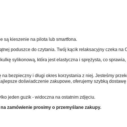
są kieszenie na pilota lub smartfona.
jkątnej poduszce do czytania. Twój kącik relaksacyjny czeka na 
lkę sylikonową, która jest elastyczna i sprężysta, co sprawia,
a bezpieczny i długi okres korzystania z niej. Jesteśmy przek
i najlepsze doświadczenie zakupowe, oferujemy szybką dostaw
o jeden guzik - widoczna na ostatnim zdjęciu.
zyty na zamówienie prosimy o przemyślane zakupy.