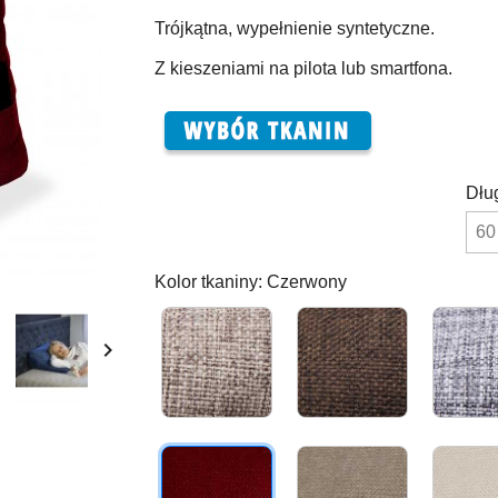
Trójkątna, wypełnienie syntetyczne.
Z kieszeniami na pilota lub smartfona.
Dłu
Kolor tkaniny: Czerwony
Beżowy
Brązowy
|Len
|

Len
Czerwony
Beżowy