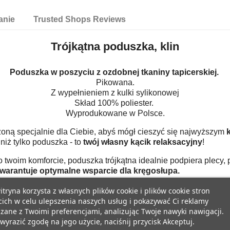
anie
Trusted Shops Reviews
Trójkątna poduszka, klin
Poduszka w poszyciu z ozdobnej tkaniny tapicerskiej.
Pikowana.
Z wypełnieniem z kulki sylikonowej
Skład 100% poliester.
Wyprodukowane w Polsce.
oną specjalnie dla Ciebie, abyś mógł cieszyć się najwyższym
k
niż tylko poduszka - to
twój własny kącik relaksacyjny
!
twoim komforcie, poduszka trójkątna idealnie podpiera plecy,
warantuje optymalne wsparcie dla kręgosłupa.
itryna korzysta z własnych plików cookie i plików cookie stron
cich w celu ulepszenia naszych usług i pokazywać Ci reklamy
zane z Twoimi preferencjami, analizując Twoje nawyki nawigacji.
wyrazić zgodę na jego użycie, naciśnij przycisk Akceptuj.