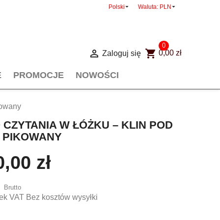


Polski
Waluta:
PLN
0

shopping_cart
Zaloguj się
0,00 zł
E
PROMOCJE
NOWOŚCI
kowany
CZYTANIA W ŁÓŻKU – KLIN POD
 PIKOWANY
,00 zł
Brutto
ek VAT Bez kosztów wysyłki