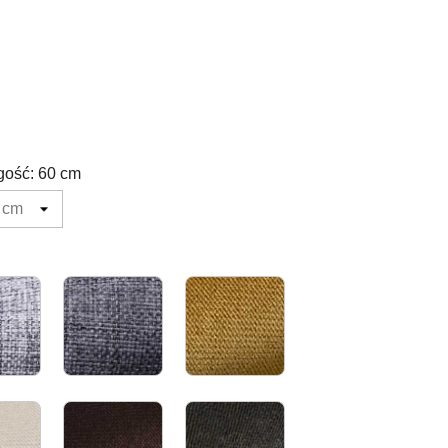
gość: 60 cm
Jasno
Szary
Stare
szary
|
złoto
|
Len
Len
Ecru
Brązowy
Grafitowy