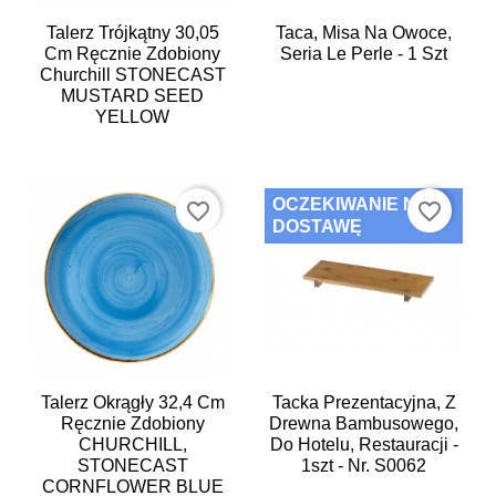
Talerz Trójkątny 30,05
Taca, Misa Na Owoce,
Cm Ręcznie Zdobiony
Seria Le Perle - 1 Szt
Churchill STONECAST
MUSTARD SEED
YELLOW
OCZEKIWANIE NA
favorite_border
favorite_border
DOSTAWĘ
Talerz Okrągły 32,4 Cm
Tacka Prezentacyjna, Z
Ręcznie Zdobiony
Drewna Bambusowego,
CHURCHILL,
Do Hotelu, Restauracji -
STONECAST
1szt - Nr. S0062
CORNFLOWER BLUE