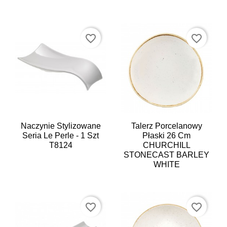
favorite_border
favorite_border
Naczynie Stylizowane
Talerz Porcelanowy
Seria Le Perle - 1 Szt
Płaski 26 Cm
T8124
CHURCHILL
STONECAST BARLEY
WHITE
favorite_border
favorite_border