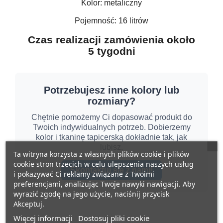
Kolor: metaliczny
Pojemność: 16 litrów
Czas realizacji zamówienia około
5 tygodni
Potrzebujesz inne kolory lub
rozmiary?
Chętnie pomożemy Ci dopasować produkt do
Twoich indywidualnych potrzeb. Dobierzemy
kolor i tkaninę tapicerską dokładnie tak, jak
lubisz.
Ta witryna korzysta z własnych plików cookie i plików
cookie stron trzecich w celu ulepszenia naszych usług
Skontaktuj się z nami!
i pokazywać Ci reklamy związane z Twoimi
preferencjami, analizując Twoje nawyki nawigacji. Aby
wyrazić zgodę na jego użycie, naciśnij przycisk
Akceptuj.
Więcej informacji
Dostosuj pliki cookie