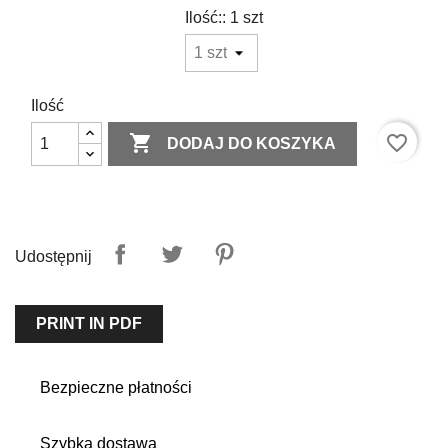
Ilość:: 1 szt
Ilość

favorite_border
DODAJ DO KOSZYKA
Udostępnij
PRINT IN PDF
Bezpieczne płatności
Szybka dostawa