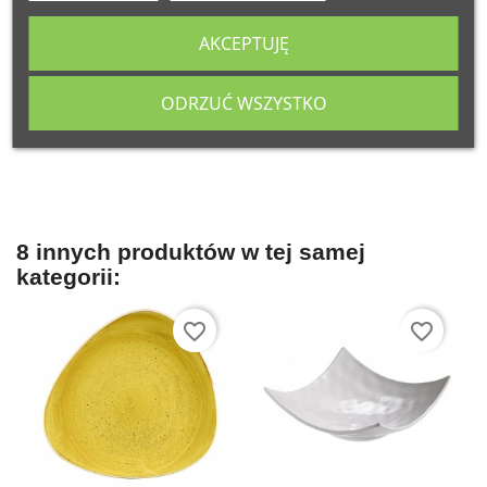
Komentarze (0)
AKCEPTUJĘ
ODRZUĆ WSZYSTKO
Na razie nie dodano żadnej recenzji.
8 innych produktów w tej samej
kategorii:
favorite_border
favorite_border