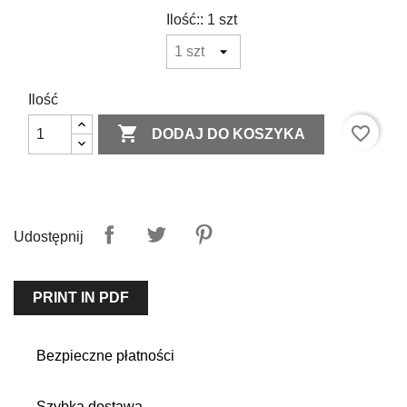
Ilość:: 1 szt
Ilość

favorite_border
DODAJ DO KOSZYKA
Udostępnij
PRINT IN PDF
Bezpieczne płatności
Szybka dostawa