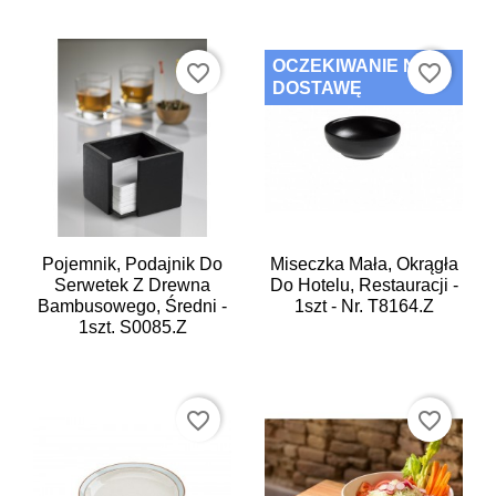
OCZEKIWANIE NA
favorite_border
favorite_border
DOSTAWĘ
Pojemnik, Podajnik Do
Miseczka Mała, Okrągła
Serwetek Z Drewna
Do Hotelu, Restauracji -
Bambusowego, Średni -
1szt - Nr. T8164.Z
1szt. S0085.Z
favorite_border
favorite_border