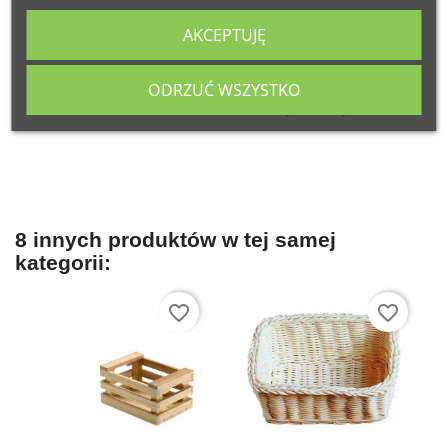
AKCEPTUJĘ
Komentarze (0)
ODRZUĆ WSZYSTKO
Na razie nie dodano żadnej recenzji.
8 innych produktów w tej samej
kategorii:
favorite_border
favorite_border