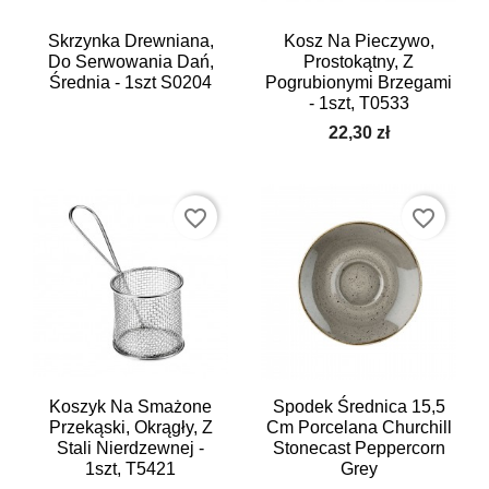
Skrzynka Drewniana,
Kosz Na Pieczywo,
Do Serwowania Dań,
Prostokątny, Z
Średnia - 1szt S0204
Pogrubionymi Brzegami
- 1szt, T0533
22,30 zł
favorite_border
favorite_border
Koszyk Na Smażone
Spodek Średnica 15,5
Przekąski, Okrągły, Z
Cm Porcelana Churchill
Stali Nierdzewnej -
Stonecast Peppercorn
1szt, T5421
Grey