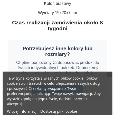
Kolor: brązowy
Wymiary 15x20x7 cm
Czas realizacji zamówienia około 8
tygodni
Potrzebujesz inne kolory lub
rozmiary?
Chętnie pomożemy Ci dopasować produkt do
Twoich indywidualnych potrzeb. Dobierzemy
kolor i tkaninę tapicerską dokładnie tak, jak
Ta witryna korzysta z własnych plików cookie i plików
lubisz.
cookie stron trzecich w celu ulepszenia naszych usług
i pokazywać Ci reklamy związane z Twoimi
Skontaktuj się z nami!
preferencjami, analizując Twoje nawyki nawigacji. Aby
wyrazić zgodę na jego użycie, naciśnij przycisk
Akceptuj.
Więcej informacji
Dostosuj pliki cookie