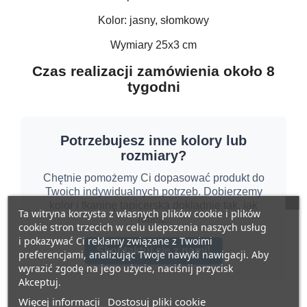
Kolor: jasny, słomkowy
Wymiary 25x3 cm
Czas realizacji zamówienia około 8
tygodni
Potrzebujesz inne kolory lub
rozmiary?
Chętnie pomożemy Ci dopasować produkt do
Twoich indywidualnych potrzeb. Dobierzemy
kolor i tkaninę tapicerską dokładnie tak, jak
Ta witryna korzysta z własnych plików cookie i plików
lubisz.
cookie stron trzecich w celu ulepszenia naszych usług
i pokazywać Ci reklamy związane z Twoimi
Skontaktuj się z nami!
preferencjami, analizując Twoje nawyki nawigacji. Aby
wyrazić zgodę na jego użycie, naciśnij przycisk
Akceptuj.
Więcej informacji
Dostosuj pliki cookie