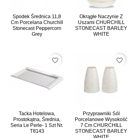
Spodek Średnica 11,8
Okrągłe Naczynie Z
Cm Porcelana Churchill
Uszami CHURCHILL
Stonecast Peppercorn
STONECAST BARLEY
Grey
WHITE
favorite_border
favorite_border
Tacka Hotelowa,
Przyprawniki Sól
Prostokątna, Średnia,
Porcelanowe Wysokość
Seria Le Perle- 1 Szt Nr.
7 Cm CHURCHILL
T8143
STONECAST BARLEY
WHITE