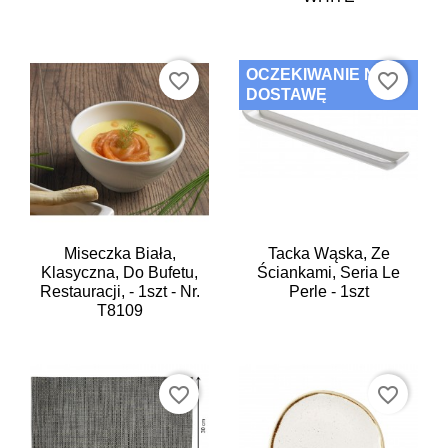
OCZEKIWANIE NA
favorite_border
favorite_border
DOSTAWĘ
Miseczka Biała,
Tacka Wąska, Ze
Klasyczna, Do Bufetu,
Ściankami, Seria Le
Restauracji, - 1szt - Nr.
Perle - 1szt
T8109
favorite_border
favorite_border