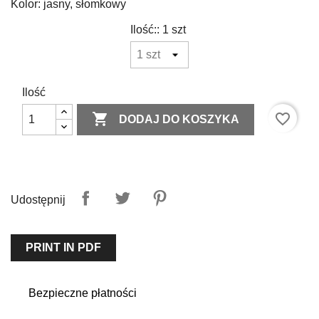
Kolor: jasny, słomkowy
Ilość:: 1 szt
Ilość

favorite_border
DODAJ DO KOSZYKA
Udostępnij
PRINT IN PDF
Bezpieczne płatności