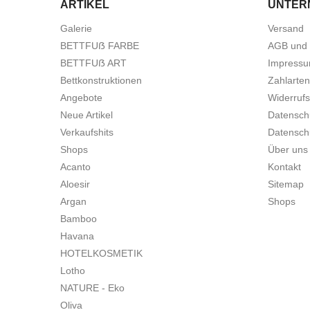
ARTIKEL
UNTER
Galerie
Versand
BETTFUẞ FARBE
AGB und 
BETTFUẞ ART
Impress
Bettkonstruktionen
Zahlarten
Angebote
Widerrufs
Neue Artikel
Datensch
Verkaufshits
Datensch
Shops
Über uns
Acanto
Kontakt
Aloesir
Sitemap
Argan
Shops
Bamboo
Havana
HOTELKOSMETIK
Lotho
NATURE - Eko
Oliva