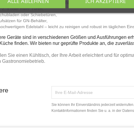
ALLE ABLEHNEN
ICH AKZEPTIERE
nserem Sortiment finden Sie Kühltische:
, 2, 3 oder mehr Türen,
Schubladen oder Schiebetüren,
ufsätzen für GN-Behälter,
ochwertigem Edelstahl – leicht zu reinigen und robust im täglichen Ein
re Geräte sind in verschiedenen Größen und Ausführungen erhäl
 Küche finden. Wir bieten nur geprüfte Produkte an, die zuverl
.
en Sie einen Kühltisch, der Ihre Arbeit erleichtert und für optim
n Gastronomiebetrieb.
ere
Sie können Ihr Einverständnis jederzeit widerrufe
Kontaktinformationen finden Sie u. a. in der Daten