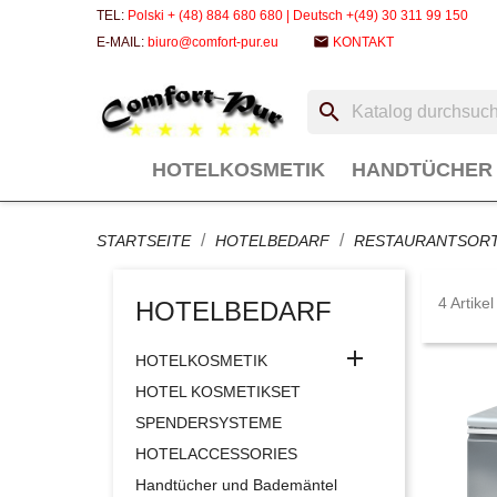
TEL:
Polski + (48) 884 680 680 | Deutsch +(49) 30 311 99 150
email
E-MAIL:
biuro@comfort-pur.eu
KONTAKT
search
HOTELKOSMETIK
HANDTÜCHER
STARTSEITE
HOTELBEDARF
RESTAURANTSORT
4 Artike
HOTELBEDARF

HOTELKOSMETIK
HOTEL KOSMETIKSET
SPENDERSYSTEME
HOTELACCESSORIES
Handtücher und Bademäntel