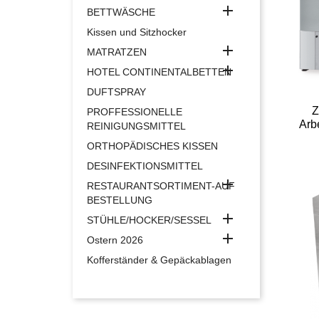

BETTWÄSCHE
Kissen und Sitzhocker

MATRATZEN

HOTEL CONTINENTALBETTEN
DUFTSPRAY
Z
PROFFESSIONELLE
Arb
REINIGUNGSMITTEL
ORTHOPÄDISCHES KISSEN
DESINFEKTIONSMITTEL

RESTAURANTSORTIMENT-AUF
BESTELLUNG

STÜHLE/HOCKER/SESSEL

Ostern 2026
Kofferständer & Gepäckablagen