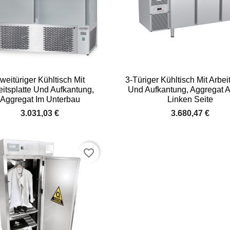


Vorschau
Vorschau
weitüriger Kühltisch Mit
3-Türiger Kühltisch Mit Arbei
eitsplatte Und Aufkantung,
Und Aufkantung, Aggregat A
Aggregat Im Unterbau
Linken Seite
3.031,03 €
3.680,47 €
favorite_border