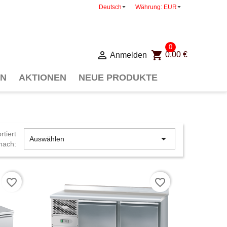


Deutsch
Währung:
EUR
0

shopping_cart
Anmelden
0,00 €
EN
AKTIONEN
NEUE PRODUKTE
rtiert

Auswählen
nach:
favorite_border
favorite_border