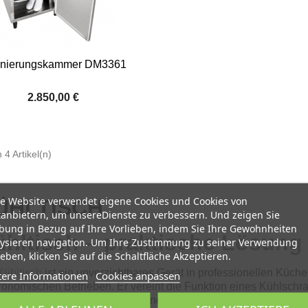

Vorschau
nierungskammer DM3361
2.850,00 €
 4 Artikel(n)
e Website verwendet eigene Cookies und Cookies von
ÜHLTISCH
tanbietern, um unsereDienste zu verbessern. Und zeigen Sie
ung in Bezug auf Ihre Vorlieben, indem Sie Ihre Gewohnheiten
hltisch – praktische Lösung 
ysieren navigation. Um Ihre Zustimmung zu seiner Verwendung
eben, klicken Sie auf die Schaltfläche Akzeptieren.
Kühltisch
ist ein unverzichtbares Gerät in professionellen Küche
tere Informationen
Cookies anpassen
ronomischen Betrieben. Er vereint die Funktion eines Kühlschra
nsmittel gleichzeitig gelagert und vorbereitet werden können.