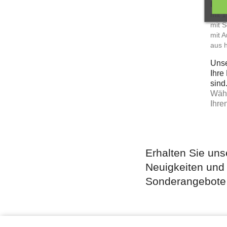
In u
mit 1
mit 
mit A
aus h
Unse
Ihre
sind
Wähl
Ihre
Erhalten Sie uns
Neuigkeiten und
Sonderangebote