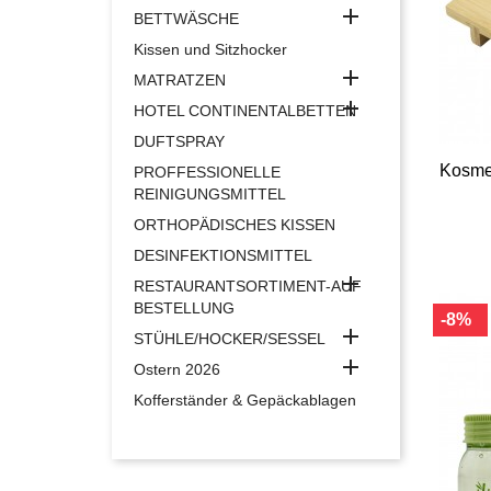

BETTWÄSCHE
Kissen und Sitzhocker

MATRATZEN

HOTEL CONTINENTALBETTEN
DUFTSPRAY
Kosme
PROFFESSIONELLE
REINIGUNGSMITTEL
ORTHOPÄDISCHES KISSEN
DESINFEKTIONSMITTEL

RESTAURANTSORTIMENT-AUF
BESTELLUNG
-8%

STÜHLE/HOCKER/SESSEL

Ostern 2026
Kofferständer & Gepäckablagen