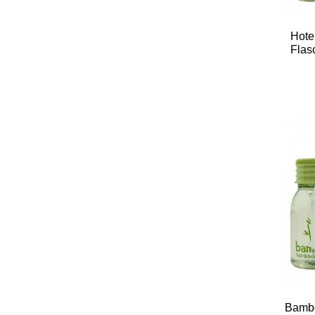
Hote
Flas
Bambo