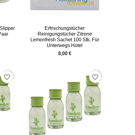

Vorschau
Slipper
Erfrischungstücher
Paar
Reinigungstücher Zitrone
Lemonfresh Sachet 100 Stk. Für
Unterwegs Hotel
8,00 €
favorite_border
favorite_border