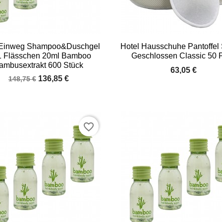


Vorschau
Vorschau
 Einweg Shampoo&Duschgel
Hotel Hausschuhe Pantoffel 
1 Flässchen 20ml Bamboo
Geschlossen Classic 50 
ambusextrakt 600 Stück
63,05 €
136,85 €
148,75 €
favorite_border