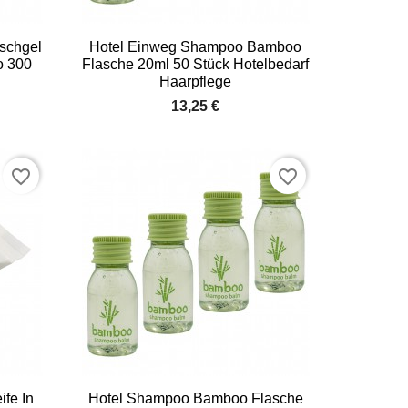

Vorschau
schgel
Hotel Einweg Shampoo Bamboo
o 300
Flasche 20ml 50 Stück Hotelbedarf
Haarpflege
13,25 €
favorite_border
favorite_border

Vorschau
ife In
Hotel Shampoo Bamboo Flasche