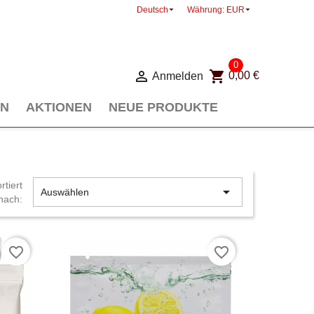


Deutsch
Währung:
EUR
0

shopping_cart
Anmelden
0,00 €
EN
AKTIONEN
NEUE PRODUKTE
rtiert

Auswählen
nach:
favorite_border
favorite_border