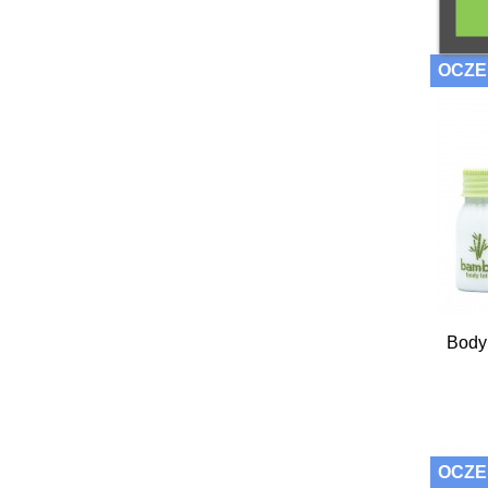
OCZE
Body
OCZE