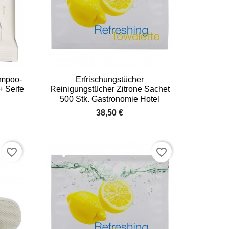

Vorschau
ampoo-
Erfrischungstücher
+ Seife
Reinigungstücher Zitrone Sachet
500 Stk. Gastronomie Hotel
38,50 €
favorite_border
favorite_border