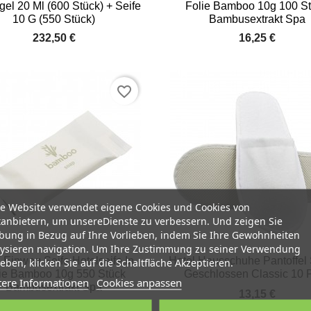
el 20 Ml (600 Stück) + Seife
Folie Bamboo 10g 100 S
10 G (550 Stück)
Bambusextrakt Spa
232,50 €
16,25 €
favorite_border
e Website verwendet eigene Cookies und Cookies von
tanbietern, um unsereDienste zu verbessern. Und zeigen Sie
ung in Bezug auf Ihre Vorlieben, indem Sie Ihre Gewohnheiten
ysieren navigation. Um Ihre Zustimmung zu seiner Verwendung


Vorschau
Vorschau
 Einweg Seife Hotelseife In
Hotel Hausschuhe Pantoffel 
eben, klicken Sie auf die Schaltfläche Akzeptieren.
ie Bamboo 10g 550 Stück
Geschlossen Classic 10 
tere Informationen
Cookies anpassen
Bambusextrakt Spa
13,15 €
87,00 €