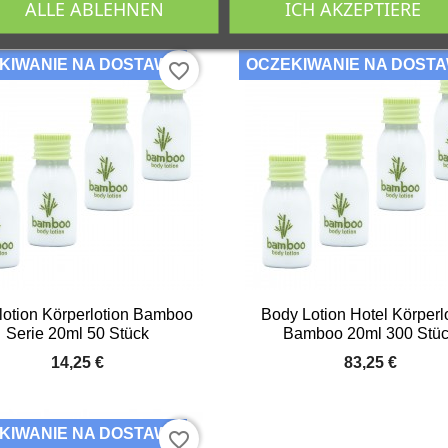
ALLE ABLEHNEN
ICH AKZEPTIERE
KIWANIE NA DOSTAWĘ
OCZEKIWANIE NA DOST
favorite_border


Vorschau
Vorschau
lotion Körperlotion Bamboo
Body Lotion Hotel Körperl
Serie 20ml 50 Stück
Bamboo 20ml 300 Stü
14,25 €
83,25 €
KIWANIE NA DOSTAWĘ
favorite_border