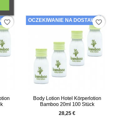
AWĘ
OCZEKIWANIE NA DOSTAWĘ
favorite_border
favorite_border

Vorschau
otion
Body Lotion Hotel Körperlotion
ck
Bamboo 20ml 100 Stück
28,25 €