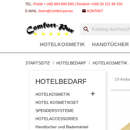
TEL:
Polski + (48) 884 680 680 | Deutsch +(49) 30 311 99 150
email
E-MAIL:
biuro@comfort-pur.eu
KONTAKT
search
HOTELKOSMETIK
HANDTÜCHER
STARTSEITE
HOTELBEDARF
HOTELKOSMETIK
19 Artik
HOTELBEDARF

HOTELKOSMETIK
HOTEL KOSMETIKSET
SPENDERSYSTEME
HOTELACCESSORIES
Handtücher und Bademäntel