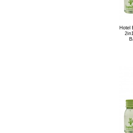
Hotel
2in
B