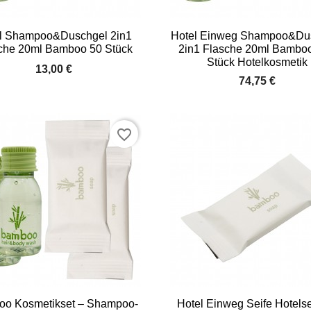


Vorschau
Vorschau
l Shampoo&Duschgel 2in1
Hotel Einweg Shampoo&Du
che 20ml Bamboo 50 Stück
2in1 Flasche 20ml Bambo
Stück Hotelkosmetik
13,00 €
74,75 €
favorite_border


Vorschau
Vorschau
o Kosmetikset – Shampoo-
Hotel Einweg Seife Hotelse