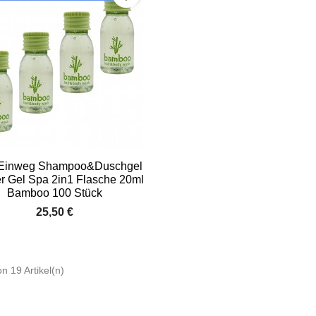

Vorschau
 Einweg Shampoo&Duschgel
 Gel Spa 2in1 Flasche 20ml
Bamboo 100 Stück
25,50 €
on 19 Artikel(n)