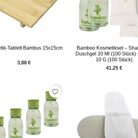


Vorschau
Vorschau
tik-Tablett Bambus 15x15cm
Bamboo Kosmetikset – Sh
Duschgel 20 Ml (100 Stück) 
10 G (100 Stück)
3,88 €
41,25 €
favorite_border