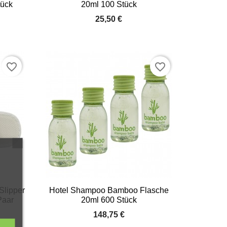
tück
20ml 100 Stück
25,50 €
favorite_border
favorite_border

Vorschau
Slipper
Hotel Shampoo Bamboo Flasche
Paar
20ml 600 Stück
148,75 €