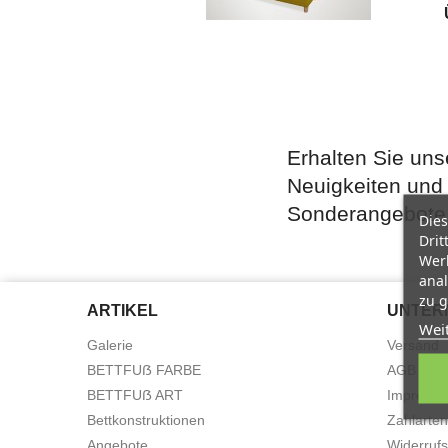
Erhalten Sie uns
Neuigkeiten und
Sonderangebote
Dies
Drit
Werb
anal
zu g
ARTIKEL
UNTER
Wei
Galerie
Versand
BETTFUẞ FARBE
AGB und 
BETTFUẞ ART
Impress
Bettkonstruktionen
Zahlarten
Angebote
Widerrufs