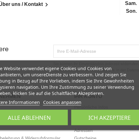
Sam.

Über uns / Kontakt
Son.
ere
Sie können Ihr Einverständnis jederzeit widerrufe
e Website verwendet eigene Cookies und Cookies von
Kontaktinformationen finden Sie u. a. in der Daten
tanbietern, um unsereDienste zu verbessern. Und zeigen Sie
ung in Bezug auf Ihre Vorlieben, indem Sie Ihre Gewohnheiten
ysieren navigation. Um Ihre Zustimmung zu seiner Verwendung
eben, klicken Sie auf die Schaltfläche Akzeptieren.
NEHMEN
IHR KONTO
tere Informationen
Cookies anpassen
Persönliche Infos
Kundeninformationen
Bestellungen
ALLE ABLEHNEN
ICH AKZEPTIERE
um
Rechnungskorrekturen
Adressen
belehrung & Widerrufsformular
Gutscheine