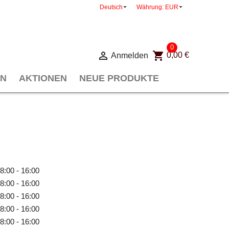


Deutsch
Währung:
EUR
0

shopping_cart
Anmelden
0,00 €
EN
AKTIONEN
NEUE PRODUKTE
8:00 - 16:00
8:00 - 16:00
8:00 - 16:00
8:00 - 16:00
8:00 - 16:00